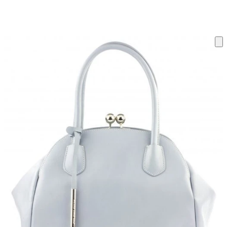
ку на склад терміни повернення змінено. Деталі - у розділі «Повернен