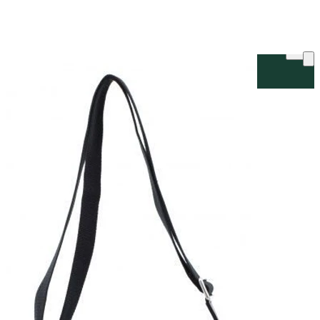
ку на склад терміни повернення змінено. Деталі - у розділі «Повернен