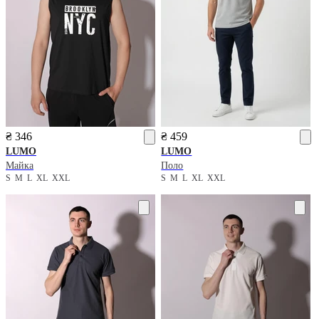
₴ 346
₴ 459
LUMO
LUMO
Майка
Поло
S
M
L
XL
XXL
S
M
L
XL
XXL