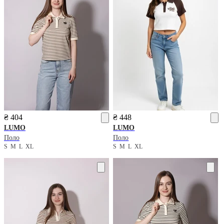
₴ 404
₴ 448
LUMO
LUMO
Поло
Поло
S
M
L
XL
S
M
L
XL