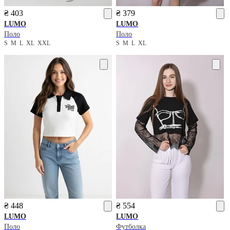
₴ 403
₴ 379
LUMO
LUMO
Поло
Поло
S
M
L
XL
XXL
S
M
L
XL
₴ 448
₴ 554
LUMO
LUMO
Поло
Футболка