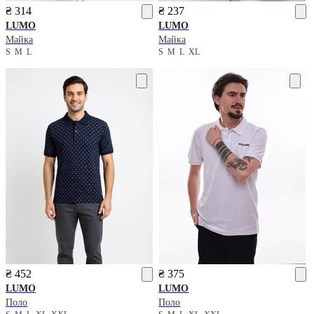
₴ 314
₴ 237
LUMO
LUMO
Майка
Майка
S
M
L
S
M
L
XL
₴ 452
₴ 375
LUMO
LUMO
Поло
Поло