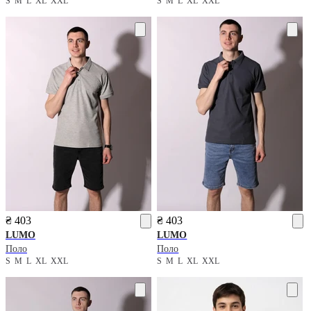
S
M
L
XL
XXL
S
M
L
XL
XXL
₴ 403
₴ 403
LUMO
LUMO
Поло
Поло
S
M
L
XL
XXL
S
M
L
XL
XXL