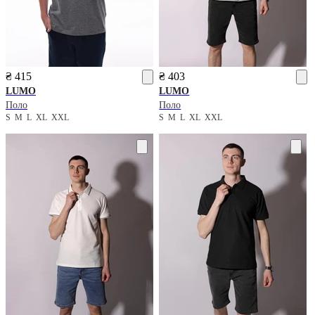
₴ 415
₴ 403
LUMO
LUMO
Поло
Поло
S
M
L
XL
XXL
S
M
L
XL
XXL