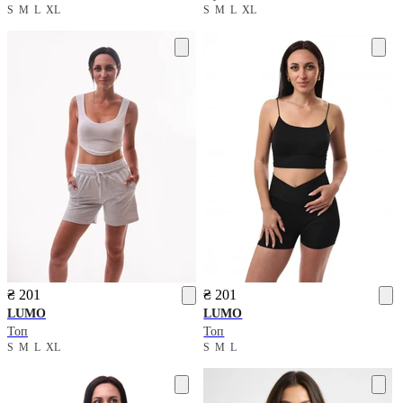
S
M
L
XL
S
M
L
XL
₴ 201
₴ 201
LUMO
LUMO
Топ
Топ
S
M
L
XL
S
M
L