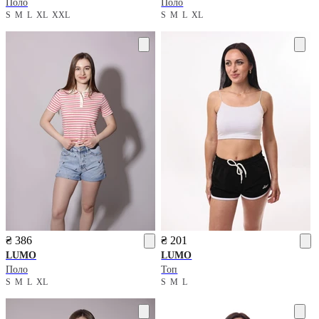
Поло
Поло
S
M
L
XL
XXL
S
M
L
XL
₴ 386
₴ 201
LUMO
LUMO
Поло
Топ
S
M
L
XL
S
M
L