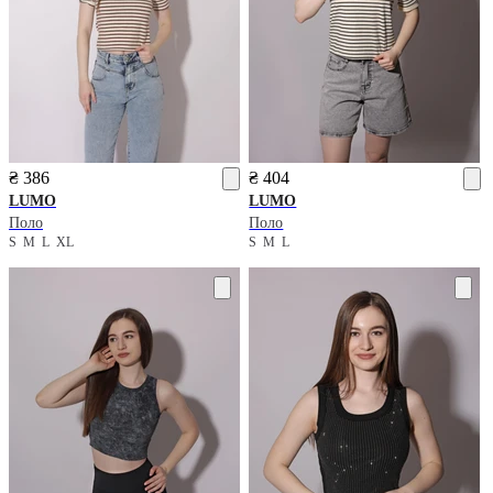
₴ 386
₴ 404
LUMO
LUMO
Поло
Поло
S
M
L
XL
S
M
L