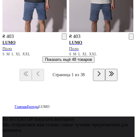
₴ 403
₴ 403
LUMO
LUMO
Поло
Поло
S
M
L
XL
XXL
S
M
L
XL
XXL
Показать ещё
48 товаров
Страница 1 из 38
Главная
Бренды
LUMO
Из INTERTOP покупать выгоднее
Мы отправляем вам только самые лучшие предложения для
шопинга