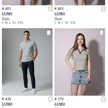
₴ 403
₴ 403
LUMO
LUMO
Поло
Поло
S
M
L
XL
XXL
S
M
L
XL
XXL
₴ 439
₴ 379
LUMO
LUMO