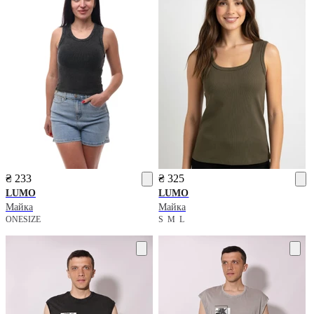
₴ 233
₴ 325
LUMO
LUMO
Майка
Майка
ONESIZE
S
M
L