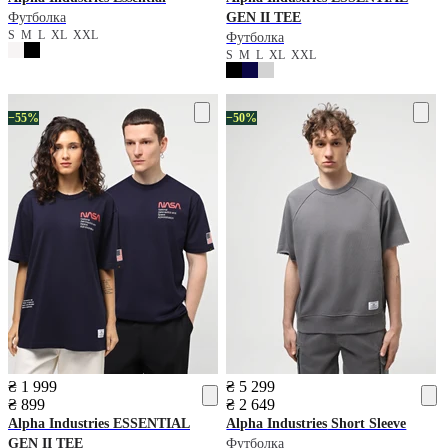
Футболка
GEN II TEE
S
M
L
XL
XXL
Футболка
S
M
L
XL
XXL
−55%
−50%
₴ 1 999
₴ 5 299
₴ 899
₴ 2 649
Alpha Industries
ESSENTIAL
Alpha Industries
Short Sleeve
GEN II TEE
Футболка