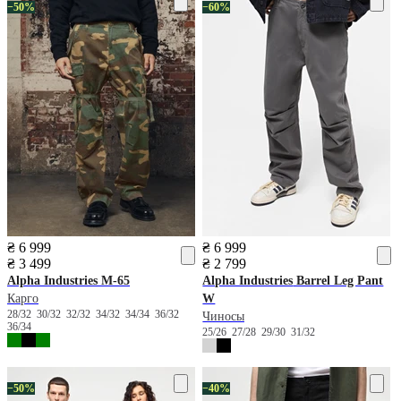
−50%
−60%
₴ 6 999
₴ 6 999
₴ 3 499
₴ 2 799
Alpha Industries
М-65
Alpha Industries
Barrel Leg Pant
Карго
W
28/32
30/32
32/32
34/32
34/34
36/32
Чиносы
36/34
25/26
27/28
29/30
31/32
−50%
−40%