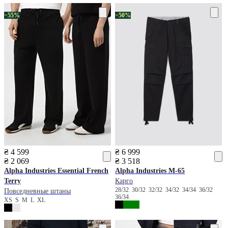
−55%
−50%
₴ 4 599
₴ 6 999
₴ 2 069
₴ 3 518
Alpha Industries
Essential French
Alpha Industries
М-65
Terry
Карго
28/32
30/32
32/32
34/32
34/34
36/32
Повседневные штаны
36/34
XS
S
M
L
XL