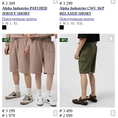
₴ 2 309
₴ 3 299
Alpha Industries
PATCHED
Alpha Industries
CWU 36/P
JERSEY SHORT
RELAXED SHORT
Повседневные шорты
Повседневные шорты
S
M
L
XL
S
M
L
XL
XXL
−40%
−40%
₴ 3 299
₴ 3 499
₴ 1 979
₴ 2 099