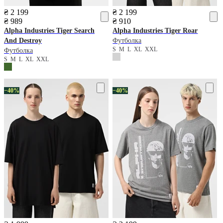
₴ 2 199
₴ 2 199
₴ 989
₴ 910
Alpha Industries
Tiger Search
Alpha Industries
Tiger Roar
And Destroy
Футболка
S
M
L
XL
XXL
Футболка
S
M
L
XL
XXL
−40%
−40%