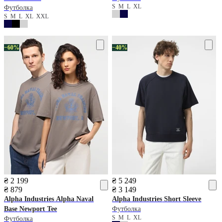
S
M
L
XL
Футболка
S
M
L
XL
XXL
−60%
−40%
₴ 2 199
₴ 5 249
₴ 879
₴ 3 149
Alpha Industries
Alpha Naval
Alpha Industries
Short Sleeve
Base Newport Tee
Футболка
S
M
L
XL
Футболка