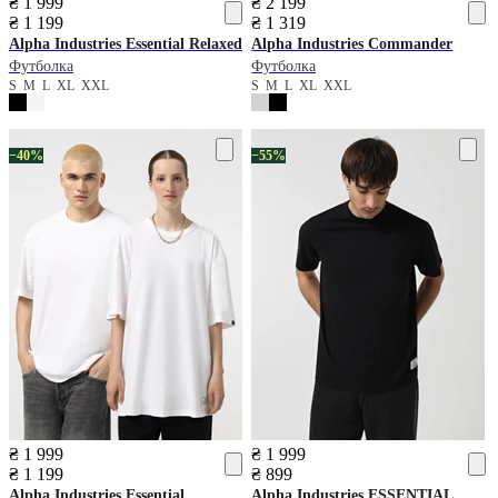
₴ 1 999
₴ 2 199
₴ 1 199
₴ 1 319
Alpha Industries
Essential Relaxed
Alpha Industries
Commander
Футболка
Футболка
S
M
L
XL
XXL
S
M
L
XL
XXL
−40%
−55%
₴ 1 999
₴ 1 999
₴ 1 199
₴ 899
Alpha Industries
Essential
Alpha Industries
ESSENTIAL