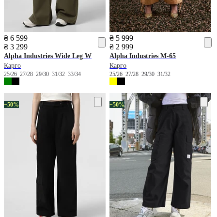
₴ 6 599
₴ 5 999
₴ 3 299
₴ 2 999
Alpha Industries
Wide Leg W
Alpha Industries
M-65
Карго
Карго
25/26
27/28
29/30
31/32
33/34
25/26
27/28
29/30
31/32
−50%
−50%