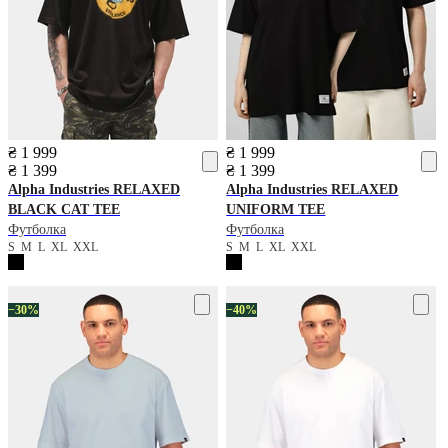
₴ 1 999
₴ 1 999
₴ 1 399
₴ 1 399
Alpha Industries
RELAXED
Alpha Industries
RELAXED
BLACK CAT TEE
UNIFORM TEE
Футболка
Футболка
S
M
L
XL
XXL
S
M
L
XL
XXL
−30%
−40%