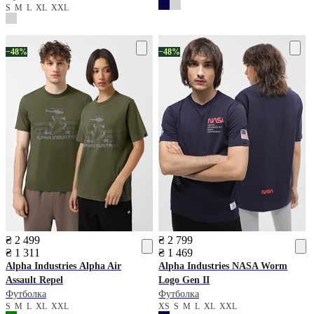
S
M
L
XL
XXL
−48%
−48%
₴ 2 499
₴ 2 799
₴ 1 311
₴ 1 469
Alpha Industries
Alpha Air
Alpha Industries
NASA Worm
Assault Repel
Logo Gen II
Футболка
Футболка
S
M
L
XL
XXL
XS
S
M
L
XL
XXL