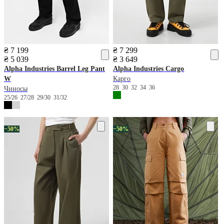
₴ 7 199
₴ 7 299
₴ 5 039
₴ 3 649
Alpha Industries
Barrel Leg Pant
Alpha Industries
Cargo
W
Карго
28
30
32
34
36
Чиносы
25/26
27/28
29/30
31/32
−50%
−50%