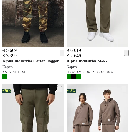
₴ 5 669
₴ 6 619
₴ 3 399
₴ 2 649
Alpha Industries
Cotton Jogger
Alpha Industries
М-65
Карго
Карго
XS
S
M
L
XL
30/32
32/32
34/32
36/32
38/32
−70%
−48%