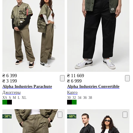
₴ 6 399
₴ 11 669
₴ 3 199
₴ 6 999
Alpha Industries
Parachute
Alpha Industries
Convertible
Джоггеры
Карго
XS
S
M
L
XL
30
32
34
36
38
−50%
−60%