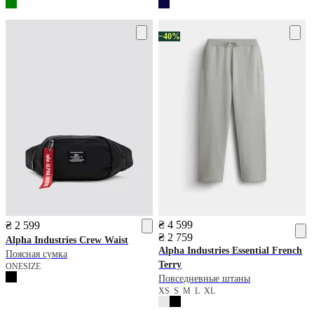
−40%
₴ 4 599
₴ 2 599
₴ 2 759
Alpha Industries
Crew Waist
Alpha Industries
Essential French
Поясная сумка
Terry
ONESIZE
Повседневные штаны
XS
S
M
L
XL