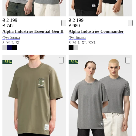
₴ 2 199
₴ 2 199
₴ 742
₴ 989
Alpha Industries
Essential Gen II
Alpha Industries
Commander
Футболка
Футболка
S
M
L
XL
S
M
L
XL
XXL
−55%
−59%