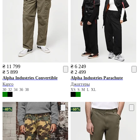
₴ 11 799
₴ 6 249
₴ 5 899
₴ 2 499
Alpha Industries
Convertible
Alpha Industries
Parachute
Карго
Джоггеры
30
32
34
36
38
XS
S
M
L
XL
−40%
−60%