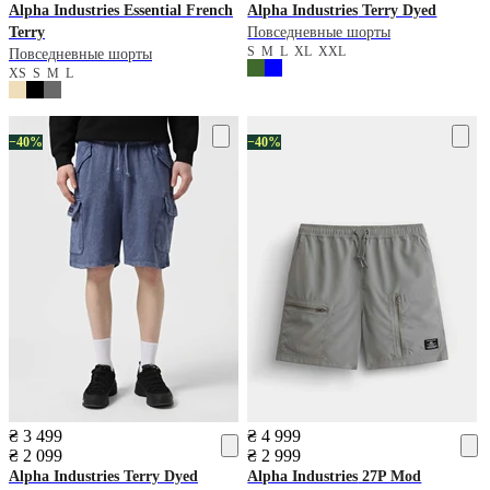
Alpha Industries
Essential French
Alpha Industries
Terry Dyed
Terry
Повседневные шорты
S
M
L
XL
XXL
Повседневные шорты
XS
S
M
L
−40%
−40%
₴ 3 499
₴ 4 999
₴ 2 099
₴ 2 999
Alpha Industries
Terry Dyed
Alpha Industries
27P Mod