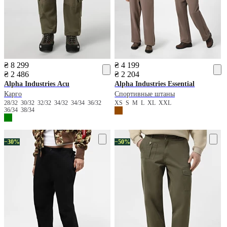
₴ 8 299
₴ 4 199
₴ 2 486
₴ 2 204
Alpha Industries
Acu
Alpha Industries
Essential
Карго
Спортивные штаны
28/32
30/32
32/32
34/32
34/34
36/32
XS
S
M
L
XL
XXL
36/34
38/34
−30%
−50%