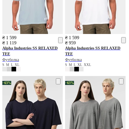
₴ 1 599
₴ 1 599
₴ 1 119
₴ 959
Alpha Industries
SS RELAXED
Alpha Industries
SS RELAXED
TEE
TEE
Футболка
Футболка
S
M
L
XL
S
M
L
XL
XXL
−63%
−63%