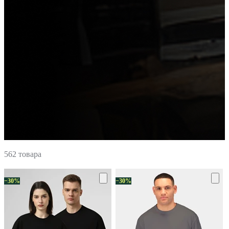
562 товара
−30%
−30%