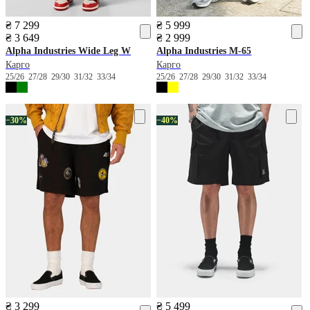
₴ 7 299
₴ 5 999
₴ 3 649
₴ 2 999
Alpha Industries
Wide Leg W
Alpha Industries
M-65
Карго
Карго
25/26
27/28
29/30
31/32
33/34
25/26
27/28
29/30
31/32
33/34
−30%
−40%
₴ 3 299
₴ 5 499