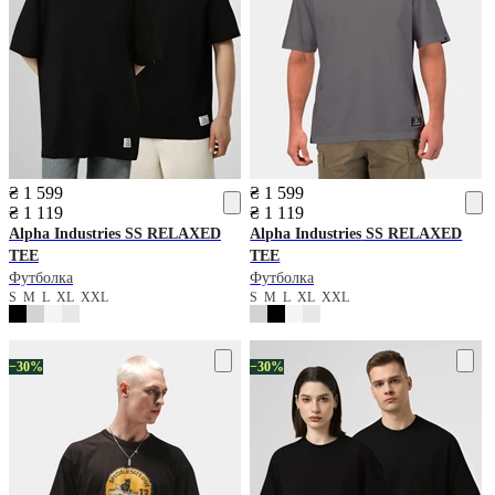
₴ 1 599
₴ 1 599
₴ 1 119
₴ 1 119
Alpha Industries
SS RELAXED
Alpha Industries
SS RELAXED
TEE
TEE
Футболка
Футболка
S
M
L
XL
XXL
S
M
L
XL
XXL
−30%
−30%