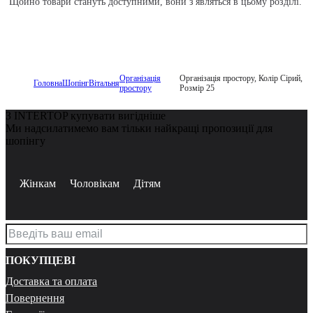
Щойно товари стануть доступними, вони з'являться в цьому розділі.
Організація
Організація простору, Колір Сірий,
Головна
Шопінг
Вітальня
простору
Розмір 25
З INTERTOP купувати вигідніше
Ми надсилатимемо вам тільки найкращі пропозиції для
шопінгу
Жінкам
Чоловікам
Дітям
ПОКУПЦЕВІ
Доставка та оплата
Повернення