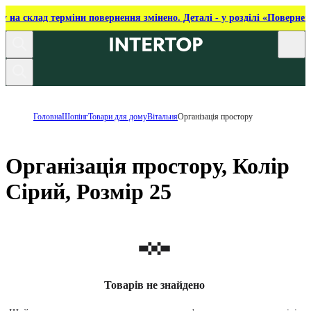
ку на склад терміни повернення змінено. Деталі - у розділі «Повернен
Головна
Шопінг
Товари для дому
Вітальня
Організація простору
Організація простору, Колір
Сірий, Розмір 25
Товарів не знайдено