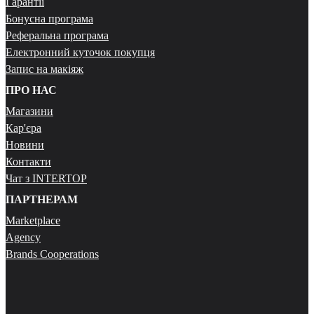
Гарантії
Бонусна програма
Реферальна програма
Електронний куточок покупця
Запис на макіяж
ПРО НАС
Магазини
Кар'єра
Новини
Контакти
Чат з INTERTOP
ПАРТНЕРАМ
Marketplace
Agency
Brands Cooperations