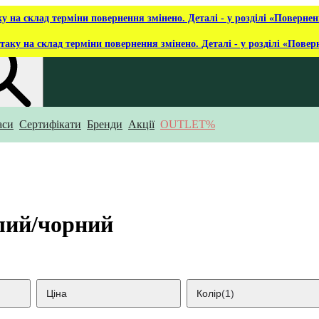
ку на склад терміни повернення змінено. Деталі - у розділі «Повернен
таку на склад терміни повернення змінено. Деталі - у розділі «Повер
аси
Сертифікати
Бренди
Акції
OUTLET%
укаєш?
ілий/чорний
Ціна
Колір
(1)