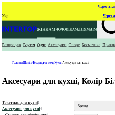
Через ата
Укр
Через а
ЖІНКАМ
ЧОЛОВІКАМ
ДІТЯМ
ДІМ
Розпродаж
Взуття
Одяг
Аксесуари
Спорт
Косметика
Прикр
Що ти ш
Головна
Шопінг
Товари для дому
Кухня
Аксесуари для кухні
Аксесуари для кухні, Колір Б
Текстиль для кухні
1
Бренд
Аксесуари для кухні
4
Ємності для зберігання
4