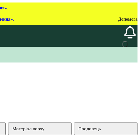
ня».
нення».
Допомога
Матеріал верху
Продавець