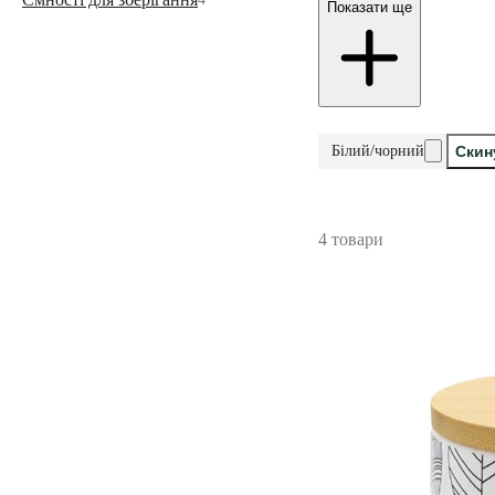
Показати ще
Білий/чорний
Скин
4 товари