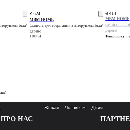
₴ 414
₴ 624
MBM HOME
MBM HOME
Ємність для з
візерунком біла/
Ємність для зберігання з візерунком біла/
дерево
дерево
1100 ml
Товар розкупл
орний
Жінкам
Чоловікам
Дітям
у
ПРО НАС
ПАРТН