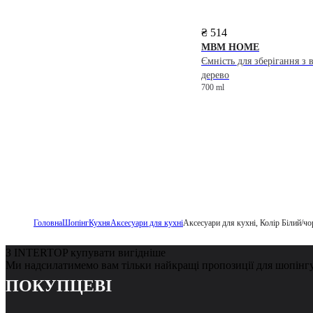
₴ 514
MBM HOME
Ємність для зберігання з 
дерево
700 ml
Головна
Шопінг
Кухня
Аксесуари для кухні
Аксесуари для кухні, Колір Білий/ч
З INTERTOP купувати вигідніше
Ми надсилатимемо вам тільки найкращі пропозиції для шопінг
ПОКУПЦЕВІ