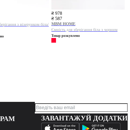
₴ 978
₴ 587
MBM HOME
берігання з візерунком біла/
Ємність для зберігання біла з чорним
Товар розкуплено
ено
ЗАВАНТАЖУЙ ДОДАТКИ
ЕРАМ