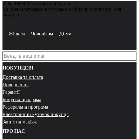
З INTERTOP купувати вигідніше
Ми надсилатимемо вам тільки найкращі пропозиції для
шопінгу
Жінкам
Чоловікам
Дітям
ПОКУПЦЕВІ
Доставка та оплата
Повернення
Гарантії
Бонусна програма
Реферальна програма
Електронний куточок покупця
Запис на макіяж
ПРО НАС