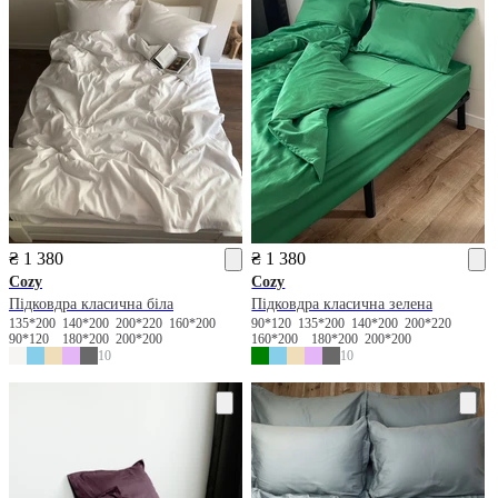
₴ 1 380
₴ 1 380
Cozy
Cozy
Підковдра класична біла
Підковдра класична зелена
135*200
140*200
200*220
160*200
90*120
135*200
140*200
200*220
90*120
180*200
200*200
160*200
180*200
200*200
10
10