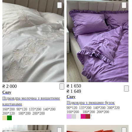
₴ 1 650
₴ 2 000
₴ 1 649
Cozy
Cozy
Підковдра молочна з вишитими
Підковдра з рюшами бузок
каштанами
90*120
135*200
140*200
200*220
160*200
90*120
135*200
140*200
160*200
180*200
200*200
200*220
180*200
200*200
7