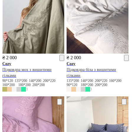
₴ 2 000
₴ 2 000
Cozy
Cozy
Підковдра мох з вишитими
Підковдра біла з вишитими
гілками
гілками
90*120
135*200
140*200
200*220
135*200
140*200
200*220
160*200
160*200
180*200
200*200
90*120
180*200
200*200
3
3