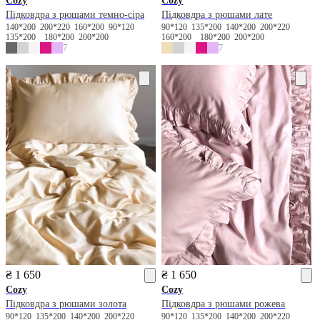
Cozy
Cozy
Підковдра з рюшами темно-сіра
Підковдра з рюшами лате
140*200
200*220
160*200
90*120
90*120
135*200
140*200
200*220
135*200
180*200
200*200
160*200
180*200
200*200
7
7
₴ 1 650
₴ 1 650
Cozy
Cozy
Підковдра з рюшами золота
Підковдра з рюшами рожева
90*120
135*200
140*200
200*220
90*120
135*200
140*200
200*220