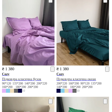
₴ 1 380
₴ 1 380
Cozy
Cozy
Підковдра класична бузок
Підковдра класична океан
90*120
135*200
140*200
200*220
200*220
160*200
90*120
135*200
160*200
180*200
200*200
140*200
180*200
200*200
10
10