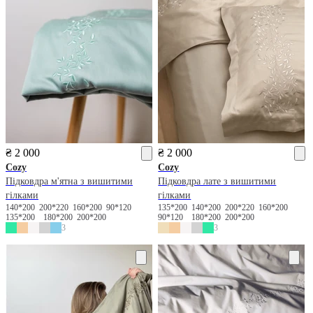
₴ 2 000
₴ 2 000
Cozy
Cozy
Підковдра м'ятна з вишитими
Підковдра лате з вишитими
гілками
гілками
140*200
200*220
160*200
90*120
135*200
140*200
200*220
160*200
135*200
180*200
200*200
90*120
180*200
200*200
3
3