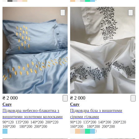
₴ 2 000
₴ 2 000
Cozy
Cozy
Підковдра небесно-блакитна з
Підковдра біла з вишитими
вишитими золотими колосками
сірими гілками
90*120
135*200
140*200
200*220
90*120
135*200
140*200
200*220
160*200
180*200
200*200
160*200
180*200
200*200
3