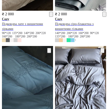
₴ 2 000
₴ 2 000
Cozy
Cozy
Підковдра лате з вишитими
Підковдра сіро-блакитна з
зірками
вишитими гілками
90*120
135*200
140*200
200*220
140*200
200*220
160*200
90*120
160*200
180*200
200*200
135*200
180*200
200*200
3