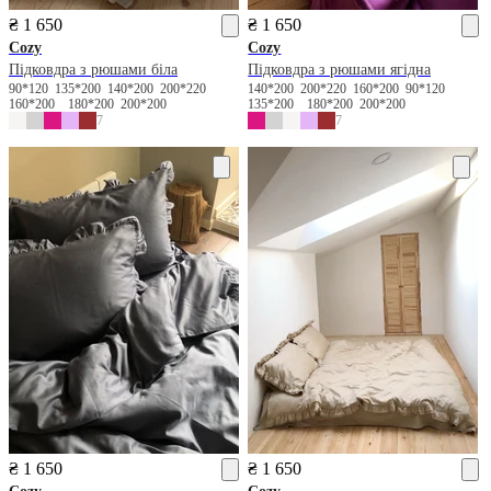
₴ 1 650
₴ 1 650
Cozy
Cozy
Підковдра з рюшами біла
Підковдра з рюшами ягідна
90*120
135*200
140*200
200*220
140*200
200*220
160*200
90*120
160*200
180*200
200*200
135*200
180*200
200*200
7
7
₴ 1 650
₴ 1 650