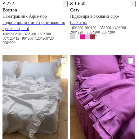
₴ 272
₴ 1 650
Ecotton
Cozy
Наматрацник Aqua-stop
Підковдра з рюшами сіро-
водонепроникний з резинкою по
блакитна
160*200
90*120
135*200
140*200
кутах Jacquard
200*220
180*200
200*200
180*200*20
140*200
160*200
7
60*120*12
90*200
120*200*20
200*200