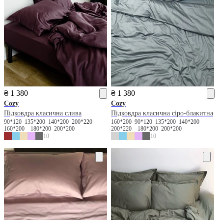
₴ 1 380
₴ 1 380
Cozy
Cozy
Підковдра класична слива
Підковдра класична сіро-блакитна
90*120
135*200
140*200
200*220
160*200
90*120
135*200
140*200
160*200
180*200
200*200
200*220
180*200
200*200
10
10