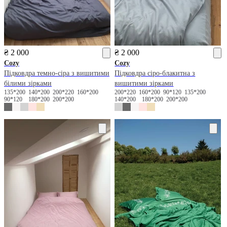
₴ 2 000
₴ 2 000
Cozy
Cozy
Підковдра темно-сіра з вишитими
Підковдра сіро-блакитна з
білими зірками
вишитими зірками
135*200
140*200
200*220
160*200
200*220
160*200
90*120
135*200
90*120
180*200
200*200
140*200
180*200
200*200