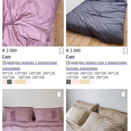
₴ 2 000
₴ 2 000
Cozy
Cozy
Підковдра рожева з вишитими
Підковдра темно-сіра з вишитими
півоніями
білими півоніями
90*120
135*200
140*200
200*220
140*200
200*220
160*200
90*120
160*200
180*200
200*200
135*200
180*200
200*200