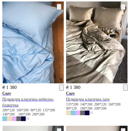
₴ 1 380
₴ 1 380
Cozy
Cozy
Підковдра класична небесно-
Підковдра класична лате
135*200
140*200
200*220
160*200
блакитна
90*120
180*200
200*200
200*220
160*200
90*120
135*200
10
140*200
180*200
200*200
10