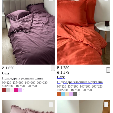
₴ 1 380
₴ 1 650
₴ 1 379
Cozy
Cozy
Підковдра з рюшами слива
Підковдра класична морквяна
90*120
135*200
140*200
200*220
160*200
180*200
200*200
90*120
135*200
140*200
200*220
7
160*200
180*200
200*200
10