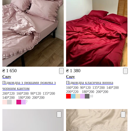
₴ 1 650
₴ 1 380
Cozy
Cozy
Підковдра з рюшами рожева з
Підковдра класична винна
160*200
90*120
135*200
140*200
чорним кантом
200*220
180*200
200*200
200*220
160*200
90*120
135*200
10
140*200
180*200
200*200
7