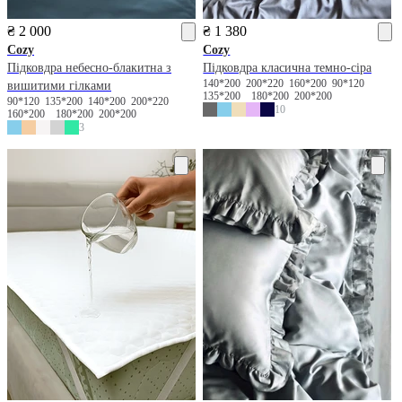
₴ 2 000
₴ 1 380
Cozy
Cozy
Підковдра небесно-блакитна з
Підковдра класична темно-сіра
140*200
200*220
160*200
90*120
вишитими гілками
135*200
180*200
200*200
90*120
135*200
140*200
200*220
10
160*200
180*200
200*200
3