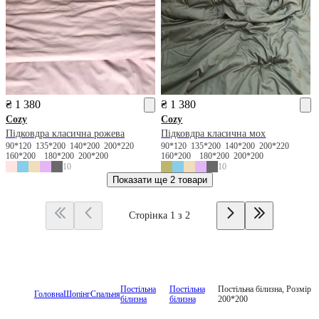
₴ 1 380
₴ 1 380
Cozy
Cozy
Підковдра класична рожева
Підковдра класична мох
90*120
135*200
140*200
200*220
90*120
135*200
140*200
200*220
160*200
180*200
200*200
160*200
180*200
200*200
10
10
Показати ще
2 товари
Сторінка 1 з 2
Постільна
Постільна
Постільна білизна, Розмір
Головна
Шопінг
Спальня
білизна
білизна
200*200