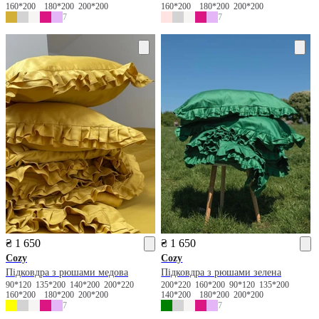
160*200
180*200
200*200
160*200
180*200
200*200
7
7
₴ 1 650
₴ 1 650
Cozy
Cozy
Підковдра з рюшами медова
Підковдра з рюшами зелена
90*120
135*200
140*200
200*220
200*220
160*200
90*120
135*200
160*200
180*200
200*200
140*200
180*200
200*200
7
7