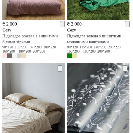
₴ 2 000
₴ 2 000
Cozy
Cozy
Підковдра рожева з вишитими
Підковдра зелена з вишитими
білими зірками
молочними каштанами
90*120
135*200
140*200
200*220
90*120
135*200
140*200
200*220
160*200
180*200
200*200
160*200
180*200
200*200