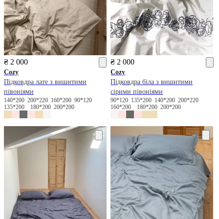
₴ 2 000
₴ 2 000
Cozy
Cozy
Підковдра лате з вишитими
Підковдра біла з вишитими
півоніями
сірими півоніями
140*200
200*220
160*200
90*120
90*120
135*200
140*200
200*220
135*200
180*200
200*200
160*200
180*200
200*200