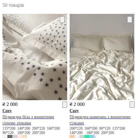
50 товарів
₴ 2 000
₴ 2 000
Cozy
Cozy
Підковдра біла з вишитими
Підковдра шампань з вишитими
сірими зірками
гілками
135*200
140*200
200*220
160*200
200*220
160*200
90*120
135*200
90*120
180*200
200*200
140*200
180*200
200*200
3