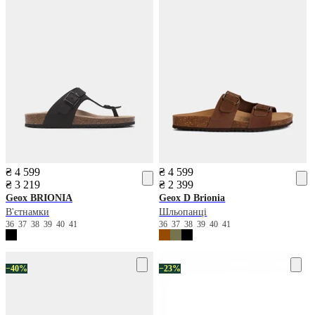
₴ 4 599
₴ 4 599
₴ 3 219
₴ 2 399
Geox
BRIONIA
Geox
D Brionia
В'єтнамки
Шльопанці
36
37
38
39
40
41
36
37
38
39
40
41
−40%
−23%