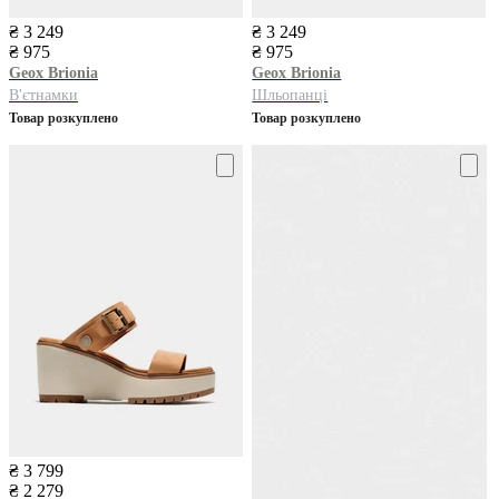
₴ 3 249
₴ 3 249
₴ 975
₴ 975
Geox
Brionia
Geox
Brionia
В'єтнамки
Шльопанці
Товар розкуплено
Товар розкуплено
₴ 3 799
₴ 2 279