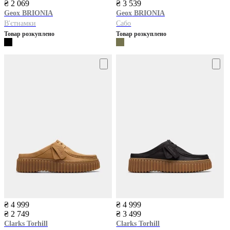
₴ 2 069
₴ 3 539
Geox
BRIONIA
Geox
BRIONIA
В'єтнамки
Сабо
Товар розкуплено
Товар розкуплено
₴ 4 999
₴ 4 999
₴ 2 749
₴ 3 499
Clarks
Torhill
Clarks
Torhill