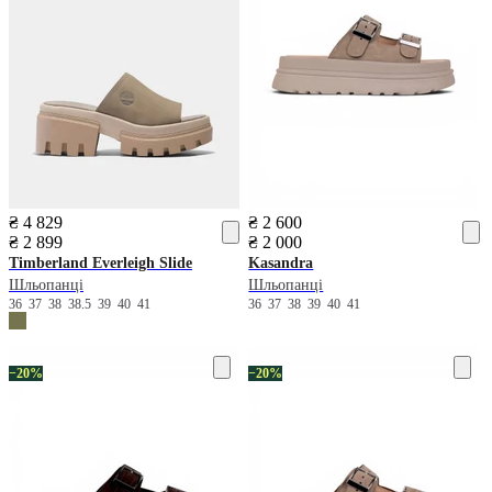
₴ 4 829
₴ 2 600
₴ 2 899
₴ 2 000
Timberland
Everleigh Slide
Kasandra
Шльопанці
Шльопанці
36
37
38
38.5
39
40
41
36
37
38
39
40
41
−20%
−20%