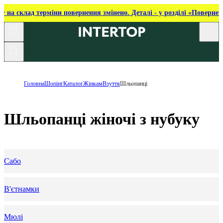
ку на склад терміни повернення змінено. Деталі - у розділі «Повернен
Головна
Шопінг
Каталог
Жінкам
Взуття
Шльопанці
Шльопанці жіночі з нубуку
Сабо
В'єтнамки
Мюлі