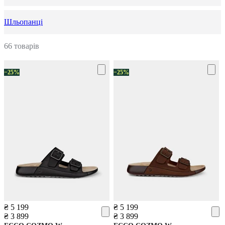
Шльопанці
66 товарів
−25%
−25%
₴ 5 199
₴ 5 199
₴ 3 899
₴ 3 899