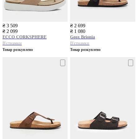
₴ 3 509
₴ 2 699
₴ 2 099
₴ 1 080
ECCO
CORKSPHERE
Geox
Brionia
В'єтнамки
В'єтнамки
Товар розкуплено
Товар розкуплено