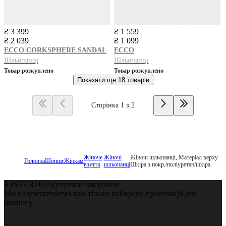
₴ 3 399
₴ 1 559
₴ 2 039
₴ 1 099
ECCO
CORKSPHERE SANDAL
ECCO
Шльопанці
Шльопанці
Товар розкуплено
Товар розкуплено
Показати ще
18 товарів
Сторінка 1 з 2
Жіноче
Жіночі
Жіночі шльопанці, Матеріал верху
Головна
Шопінг
Жінкам
взуття
шльопанці
Шкіра з покр./поліуретан/шкіра
З INTERTOP купувати вигідніше
Ми надсилатимемо вам тільки найкращі пропозиції для
шопінгу