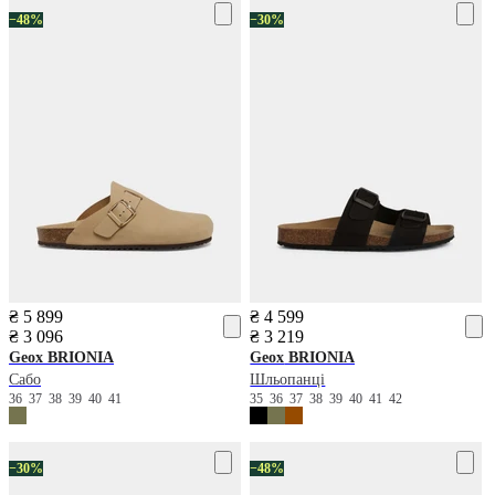
−48%
−30%
₴ 5 899
₴ 4 599
₴ 3 096
₴ 3 219
Geox
BRIONIA
Geox
BRIONIA
Сабо
Шльопанці
36
37
38
39
40
41
35
36
37
38
39
40
41
42
−30%
−48%