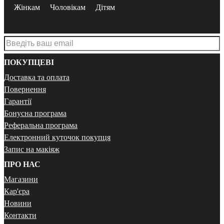
Жінкам
Чоловікам
Дітям
ПОКУПЦЕВІ
Доставка та оплата
Повернення
Гарантії
Бонусна програма
Реферальна програма
Електронний куточок покупця
Запис на макіяж
ПРО НАС
Магазини
Кар'єра
Новини
Контакти