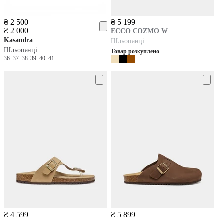
₴ 2 500
₴ 5 199
₴ 2 000
ECCO
COZMO W
Kasandra
Шльопанці
Шльопанці
Товар розкуплено
36
37
38
39
40
41
₴ 4 599
₴ 5 899