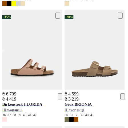
−35%
−30%
₴ 6 799
₴ 4 599
₴ 4 419
₴ 3 219
Birkenstock
FLORIDA
Geox
BRIONIA
Шльопанці
Шльопанці
36
37
38
39
40
41
42
36
37
38
39
40
41