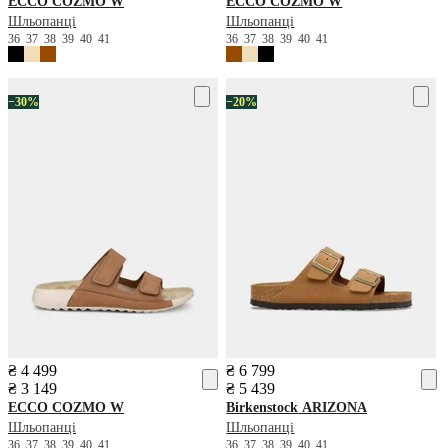
ECCO
COZMO W
ECCO
COZMO W
Шльопанці
Шльопанці
36
37
38
39
40
41
36
37
38
39
40
41
−30%
−20%
₴ 4 499
₴ 6 799
₴ 3 149
₴ 5 439
ECCO
COZMO W
Birkenstock
ARIZONA
Шльопанці
Шльопанці
36
37
38
39
40
41
36
37
38
39
40
41