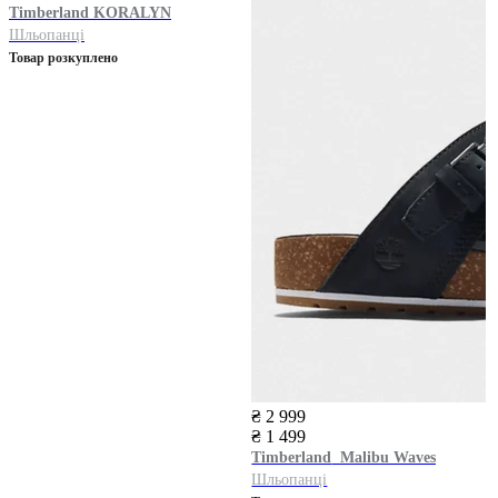
Timberland
KORALYN
Шльопанці
Товар розкуплено
₴ 2 999
₴ 1 499
Timberland
Malibu Waves
Шльопанці