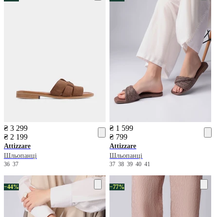
₴ 3 299
₴ 1 599
₴ 2 199
₴ 799
Attizzare
Attizzare
Шльопанці
Шльопанці
36
37
37
38
39
40
41
−44%
−77%