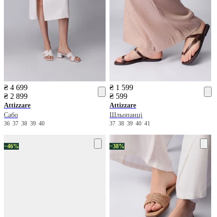
₴ 4 699
₴ 1 599
₴ 2 899
₴ 599
Attizzare
Attizzare
Сабо
Шльопанці
36
37
38
39
40
37
38
39
40
41
−46%
−38%