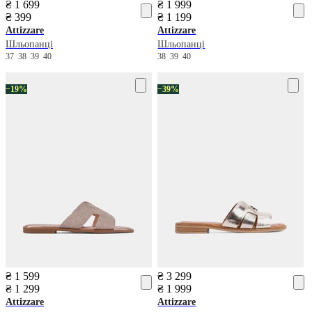
₴ 1 699
₴ 1 999
₴ 399
₴ 1 199
Attizzare
Attizzare
Шльопанці
Шльопанці
37
38
39
40
38
39
40
−19%
−39%
₴ 1 599
₴ 3 299
₴ 1 299
₴ 1 999
Attizzare
Attizzare