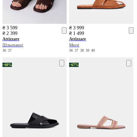
₴ 3 599
₴ 3 999
₴ 2 399
₴ 1 499
Attizzare
Attizzare
Шльопанці
Мюлі
36
37
36
37
38
39
40
−60%
−67%