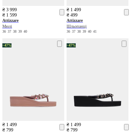
₴ 3 999
₴ 1 499
₴ 1 599
₴ 499
Attizzare
Attizzare
Мюлі
Шльопанці
36
37
38
39
40
36
37
38
39
40
41
−47%
−47%
₴ 1 499
₴ 1 499
₴ 799
₴ 799