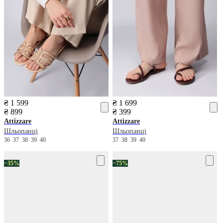
₴ 1 599
₴ 1 699
₴ 899
₴ 399
Attizzare
Attizzare
Шльопанці
Шльопанці
36
37
38
39
40
37
38
39
40
−35%
−75%