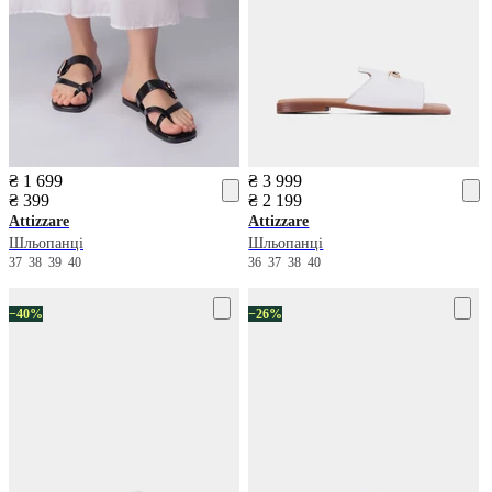
₴ 1 699
₴ 3 999
₴ 399
₴ 2 199
Attizzare
Attizzare
Шльопанці
Шльопанці
37
38
39
40
36
37
38
40
−40%
−26%