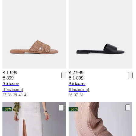
₴ 1 699
₴ 2 999
₴ 899
₴ 1 899
Attizzare
Attizzare
Шльопанці
Шльопанці
37
38
39
40
41
36
37
38
−38%
−63%