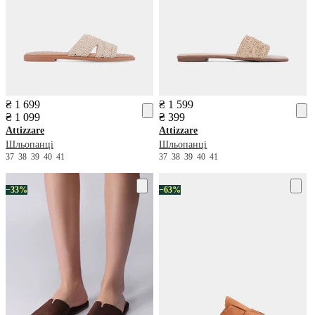
₴ 1 699
₴ 1 599
₴ 1 099
₴ 399
Attizzare
Attizzare
Шльопанці
Шльопанці
37
38
39
40
41
37
38
39
40
41
−33%
−63%