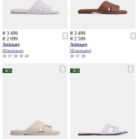
₴ 3 499
₴ 3 499
₴ 2 099
₴ 2 599
Attizzare
Attizzare
Шльопанці
Шльопанці
36
37
38
39
40
36
37
38
−46%
−36%