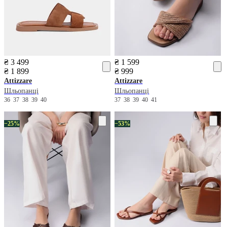
₴ 3 499
₴ 1 599
₴ 1 899
₴ 999
Attizzare
Attizzare
Шльопанці
Шльопанці
36
37
38
39
40
37
38
39
40
41
−25%
−53%