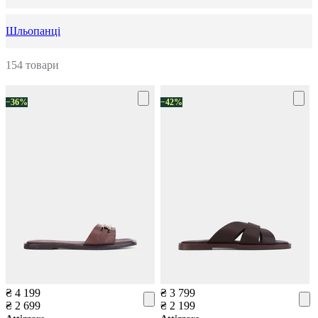
Шльопанці
154 товари
−36%
−42%
₴ 4 199
₴ 3 799
₴ 2 699
₴ 2 199