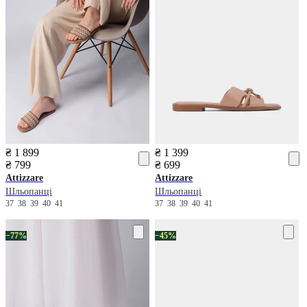
₴ 1 899
₴ 1 399
₴ 799
₴ 699
Attizzare
Attizzare
Шльопанці
Шльопанці
37
38
39
40
41
37
38
39
40
41
−77%
−45%