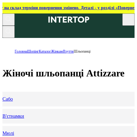
ку на склад терміни повернення змінено. Деталі - у розділі «Повернен
Головна
Шопінг
Каталог
Жінкам
Взуття
Шльопанці
Жіночі шльопанці Attizzare
Сабо
В'єтнамки
Мюлі