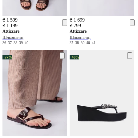
₴ 1 599
₴ 1 699
₴ 1 199
₴ 799
Attizzare
Attizzare
Шльопанці
Шльопанці
36
37
38
39
40
37
38
39
40
41
−77%
−40%