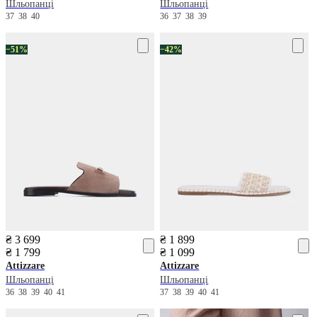
Шльопанці
Шльопанці
37
38
40
36
37
38
39
−51%
−42%
₴ 3 699
₴ 1 899
₴ 1 799
₴ 1 099
Attizzare
Attizzare
Шльопанці
Шльопанці
36
38
39
40
41
37
38
39
40
41