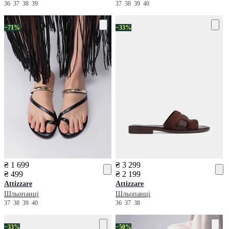
36
37
38
39
37
38
39
40
−71%
−33%
₴ 1 699
₴ 3 299
₴ 499
₴ 2 199
Attizzare
Attizzare
Шльопанці
Шльопанці
37
38
39
40
36
37
38
−33%
−50%