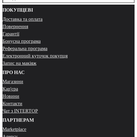
ПОКУПЦЕВІ
Доставка та оплата
Повернення
Гарантії
Бонусна програма
Реферальна програма
Електронний куточок покупця
Запис на макіяж
ПРО НАС
Магазини
Кар'єра
Новини
Контакти
Чат з INTERTOP
ПАРТНЕРАМ
Marketplace
Agency