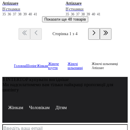
Attizzare
Attizzare
В'єтнамки
В'єтнамки
35
36
37
38
39
40
41
35
36
37
38
39
40
41
Показати ще
48 товарів
Сторінка 1 з 4
Жіноче
Жіночі
Жіночі шльопанці
Головна
Шопінг
Жінкам
взуття
шльопанці
Attizzare
З INTERTOP купувати вигідніше
Ми надсилатимемо вам тільки найкращі пропозиції для
шопінгу
Жінкам
Чоловікам
Дітям