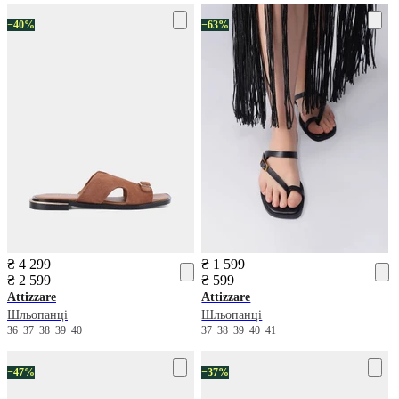
−40%
−63%
₴ 4 299
₴ 1 599
₴ 2 599
₴ 599
Attizzare
Attizzare
Шльопанці
Шльопанці
36
37
38
39
40
37
38
39
40
41
−47%
−37%