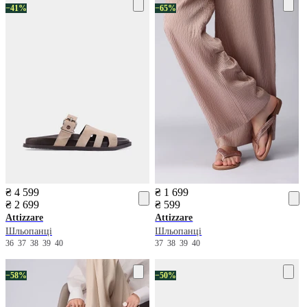
−41%
−65%
₴ 4 599
₴ 1 699
₴ 2 699
₴ 599
Attizzare
Attizzare
Шльопанці
Шльопанці
36
37
38
39
40
37
38
39
40
−58%
−50%