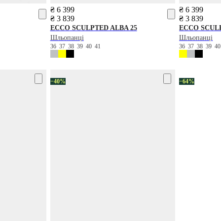
₴ 6 399
₴ 6 399
₴ 3 839
₴ 3 839
ECCO
SCULPTED ALBA 25
ECCO
SCULP
Шльопанці
Шльопанці
36
37
38
39
40
41
36
37
38
39
4
−40%
−64%