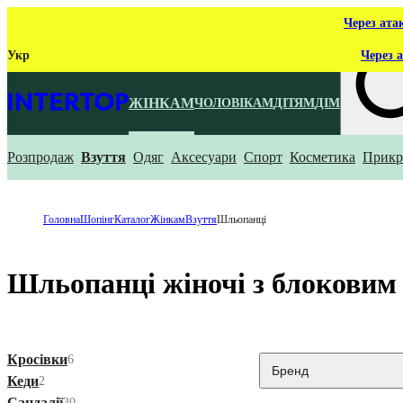
Через ата
Укр
Через а
ЖІНКАМ
ЧОЛОВІКАМ
ДІТЯМ
ДІМ
Розпродаж
Взуття
Одяг
Аксесуари
Спорт
Косметика
Прикр
Що ти ш
Головна
Шопінг
Каталог
Жінкам
Взуття
Шльопанці
Шльопанці жіночі з блоковим
Кросівки
6
Бренд
Кеди
2
Сандалії
30