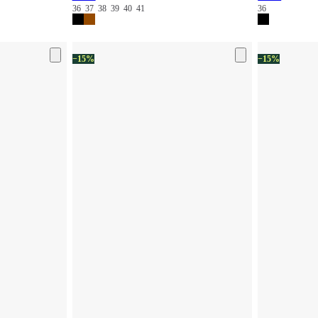
36
37
38
39
40
41
36
−15%
−15%