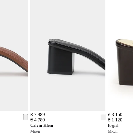
₴ 7 989
₴ 3 150
₴ 4 789
₴ 1 120
Calvin Klein
It-girl
Мюлі
Мюлі