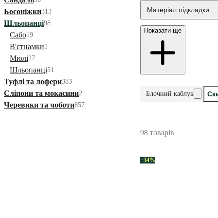
Матеріал підкладки
Босоніжки
313
Шльопанці
98
Показати ще
Сабо
19
В'єтнамки
1
Мюлі
27
Шльопанці
51
Туфлі та лофери
383
Сліпони та мокасини
2
Блочний каблук
Ск
Черевики та чоботи
857
98 товарів
−34%