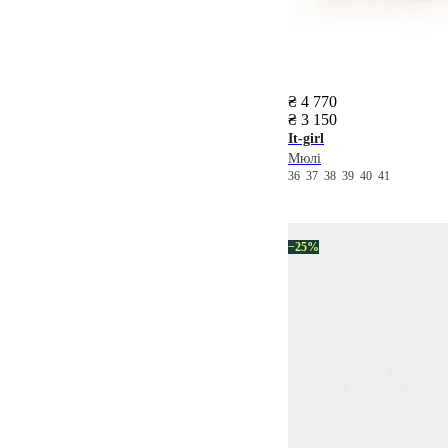
₴ 4 770
₴ 3 150
It-girl
Мюлі
36
37
38
39
40
41
−25%