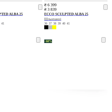
₴ 6 399
₴ 3 839
TED ALBA 25
ECCO
SCULPTED ALBA 25
Шльопанці
0
41
36
37
38
39
40
41
−60%