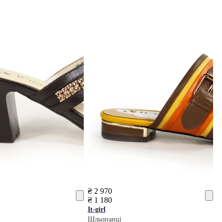
₴ 2 970
₴ 1 180
It-girl
Шльопанці