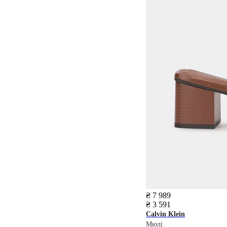
₴ 7 989
₴ 3 591
Calvin Klein
Мюлі