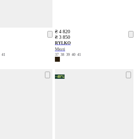
₴ 4 820
₴ 3 850
RYLKO
Мюлі
0
41
37
38
39
40
41
−40%