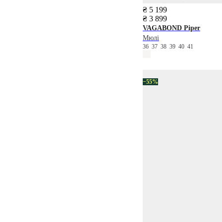
₴ 5 199
₴ 3 899
VAGABOND
Piper
Мюлі
36
37
38
39
40
41
−55%