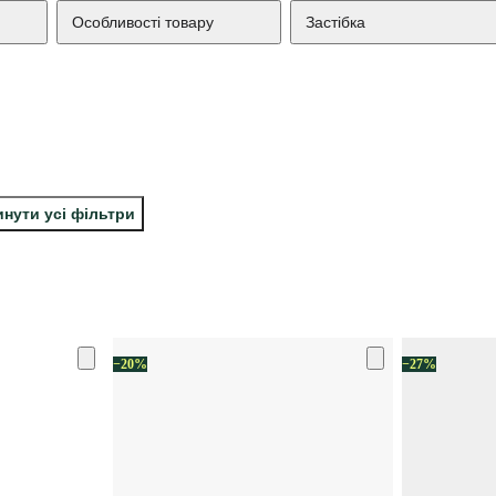
Особливості товару
Застібка
инути усі фільтри
−20%
−27%