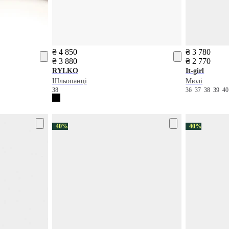
₴ 4 850
₴ 3 780
₴ 3 880
₴ 2 770
RYLKO
It-girl
Шльопанці
Мюлі
38
36
37
38
39
4
−40%
−40%