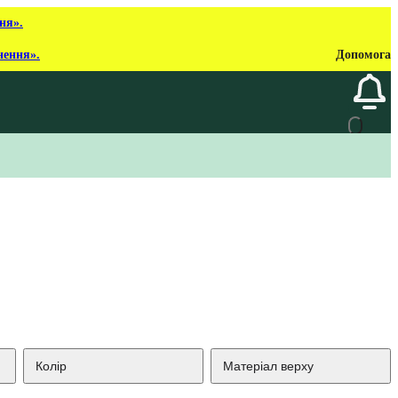
ня».
нення».
Допомога
Колір
Матеріал верху