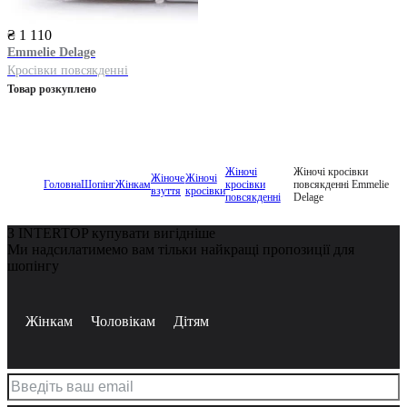
₴ 1 110
Emmelie Delage
Кросівки повсякденні
Товар розкуплено
Жіночі
Жіночі кросівки
Жіноче
Жіночі
Головна
Шопінг
Жінкам
кросівки
повсякденні Emmelie
взуття
кросівки
повсякденні
Delage
З INTERTOP купувати вигідніше
Ми надсилатимемо вам тільки найкращі пропозиції для
шопінгу
Жінкам
Чоловікам
Дітям