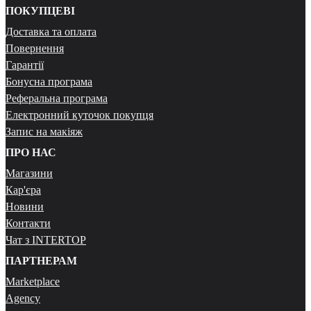
ПОКУПЦЕВІ
Доставка та оплата
Повернення
Гарантії
Бонусна програма
Реферальна програма
Електронний куточок покупця
Запис на макіяж
ПРО НАС
Магазини
Кар'єра
Новини
Контакти
Чат з INTERTOP
ПАРТНЕРАМ
Marketplace
Agency