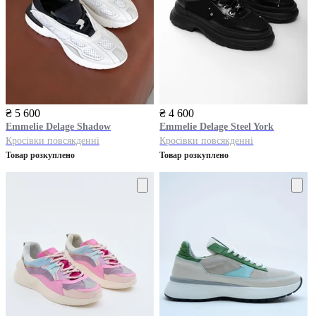
₴ 5 600
₴ 4 600
Emmelie Delage
Shadow
Emmelie Delage
Steel York
Кросівки повсякденні
Кросівки повсякденні
Товар розкуплено
Товар розкуплено