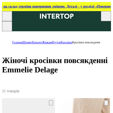
ку на склад терміни повернення змінено. Деталі - у розділі «Повернен
Головна
Шопінг
Каталог
Жінкам
Взуття
Кросівки
Кросівки повсякденні
Жіночі кросівки повсякденні
Emmelie Delage
11 товарів