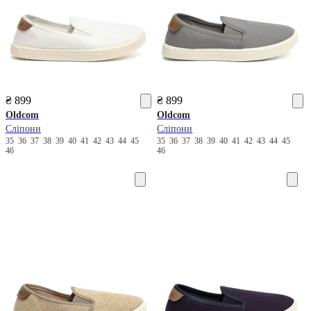
₴ 899
₴ 899
Oldcom
Oldcom
Сліпони
Сліпони
35
36
37
38
39
40
41
42
43
44
45
35
36
37
38
39
40
41
42
43
44
45
46
46