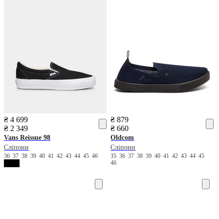
₴ 4 699
₴ 879
₴ 2 349
₴ 660
Vans
Reissue 98
Oldcom
Сліпони
Сліпони
36
37
38
39
40
41
42
43
44
45
46
35
36
37
38
39
40
41
42
43
44
45
46