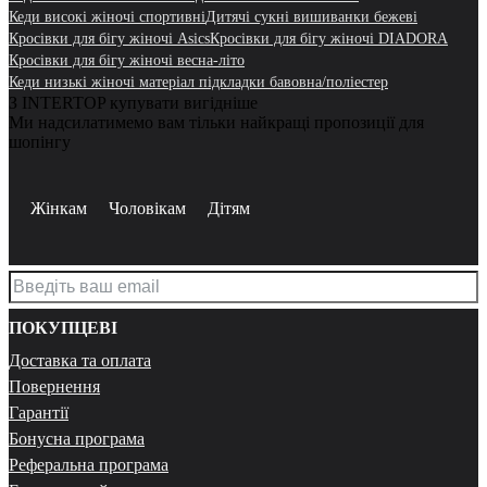
Кеди високі жіночі спортивні
Дитячі сукні вишиванки бежеві
Кросівки для бігу жіночі Asics
Кросівки для бігу жіночі DIADORA
Кросівки для бігу жіночі весна-літо
Кеди низькі жіночі матеріал підкладки бавовна/поліестер
З INTERTOP купувати вигідніше
Ми надсилатимемо вам тільки найкращі пропозиції для
шопінгу
Жінкам
Чоловікам
Дітям
ПОКУПЦЕВІ
Доставка та оплата
Повернення
Гарантії
Бонусна програма
Реферальна програма