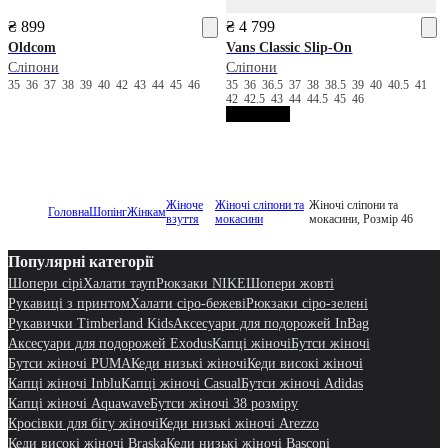
₴ 899
₴ 4 799
Oldcom
Vans
Classic Slip-On
Сліпони
Сліпони
35
36
37
38
39
40
42
43
44
45
46
35
36
36.5
37
38
38.5
39
40
40.5
41
42
42.5
43
44
44.5
45
46
Жіноче
Жіночі сліпони та
Жіночі сліпони та
Головна
Шопінг
Жінкам
взуття
мокасини
мокасини, Розмір 46
Популярні категорії
Шопери сірі
Халати тауп
Рюкзаки NIKE
Шопери жовті
Рукавиці з принтом
Халати сіро-бежеві
Рюкзаки сіро-зелені
Рукавички Timberland Kids
Аксесуари для подорожей InBag
Аксесуари для подорожей Exodus
Капці жіночі
Бутси жіночі
Бутси жіночі PUMA
Кеди низькі жіночі
Кеди високі жіночі
Капці жіночі Inblu
Капці жіночі Casual
Бутси жіночі Adidas
Капці жіночі Aquawave
Бутси жіночі 38 розміру
Кросівки для бігу жіночі
Кеди низькі жіночі Arezzo
Кеди високі жіночі Braska
Кеди низькі жіночі Basconi