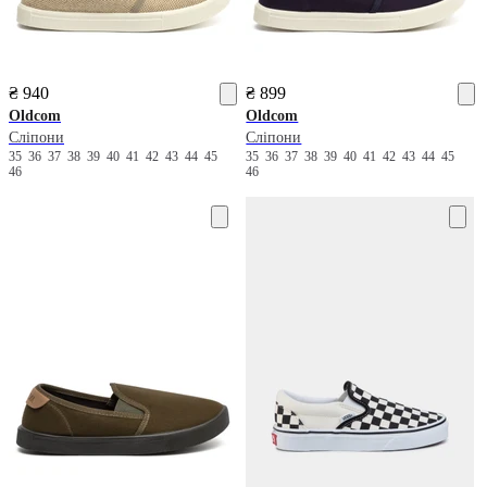
₴ 940
₴ 899
Oldcom
Oldcom
Сліпони
Сліпони
35
36
37
38
39
40
41
42
43
44
45
35
36
37
38
39
40
41
42
43
44
45
46
46