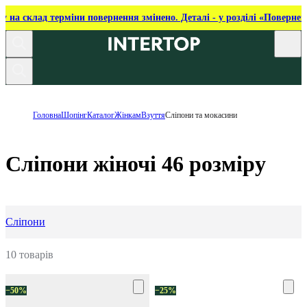
ку на склад терміни повернення змінено. Деталі - у розділі «Повернен
Головна
Шопінг
Каталог
Жінкам
Взуття
Сліпони та мокасини
Сліпони жіночі 46 розміру
Сліпони
10 товарів
−50%
−25%