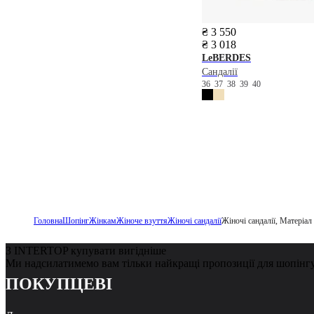
₴ 3 550
₴ 3 018
LeBERDES
Сандалії
36
37
38
39
40
Головна
Шопінг
Жінкам
Жіноче взуття
Жіночі сандалії
Жіночі сандалії, Матеріа
З INTERTOP купувати вигідніше
Ми надсилатимемо вам тільки найкращі пропозиції для шопінг
ПОКУПЦЕВІ