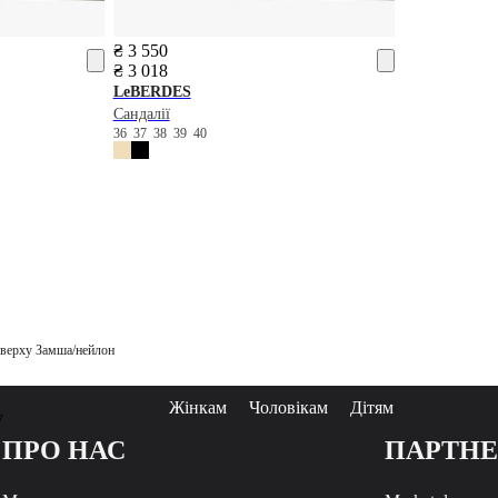
₴ 3 550
₴ 3 018
LeBERDES
Сандалії
36
37
38
39
40
л верху Замша/нейлон
Жінкам
Чоловікам
Дітям
у
ПРО НАС
ПАРТН