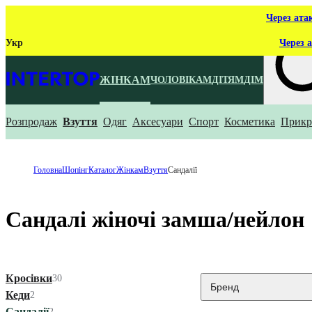
Через ата
Укр
Через а
ЖІНКАМ
ЧОЛОВІКАМ
ДІТЯМ
ДІМ
Розпродаж
Взуття
Одяг
Аксесуари
Спорт
Косметика
Прикр
Що ти ш
Головна
Шопінг
Каталог
Жінкам
Взуття
Сандалії
Сандалі жіночі замша/нейлон
Кросівки
30
Бренд
Кеди
2
Сандалії
2