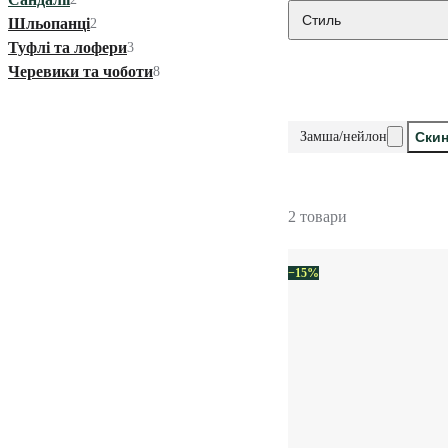
Стиль
Шльопанці
2
Туфлі та лофери
3
Черевики та чоботи
8
Замша/нейлон
Скин
2 товари
−15%