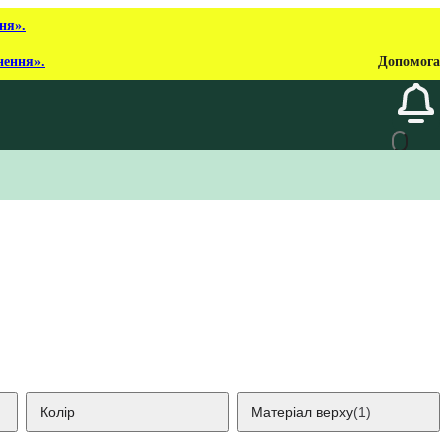
ня».
нення».
Допомога
Колір
Матеріал верху
(1)