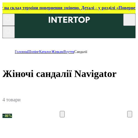
ку на склад терміни повернення змінено. Деталі - у розділі «Повернен
Головна
Шопінг
Каталог
Жінкам
Взуття
Сандалії
Жіночі сандалії Navigator
4 товари
−46%