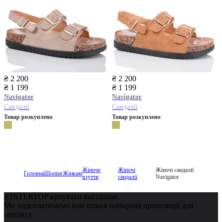
₴ 2 200
₴ 2 200
₴ 1 199
₴ 1 199
Navigator
Navigator
Сандалії
Сандалії
Товар розкуплено
Товар розкуплено
Жіноче
Жіночі
Жіночі сандалії
Головна
Шопінг
Жінкам
взуття
сандалії
Navigator
З INTERTOP купувати вигідніше
Ми надсилатимемо вам тільки найкращі пропозиції для
шопінгу