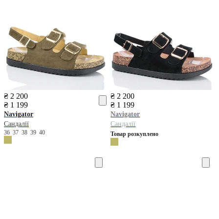
₴ 2 200
₴ 2 200
₴ 1 199
₴ 1 199
Navigator
Navigator
Сандалії
Сандалії
36
37
38
39
40
Товар розкуплено