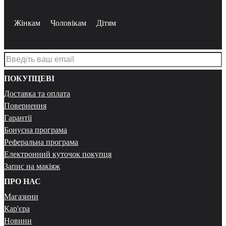
Жінкам
Чоловікам
Дітям
ПОКУПЦЕВІ
Доставка та оплата
Повернення
Гарантії
Бонусна програма
Реферальна програма
Електронний куточок покупця
Запис на макіяж
ПРО НАС
Магазини
Кар'єра
Новини