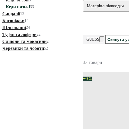
Матеріал підкладки
Кеди низькі
33
Сандалії
13
Босоніжки
14
Шльопанці
24
Туфлі та лофери
22
GUESS
Скинути у
Сліпони та мокасини
2
Черевики та чоботи
52
33 товари
−48%