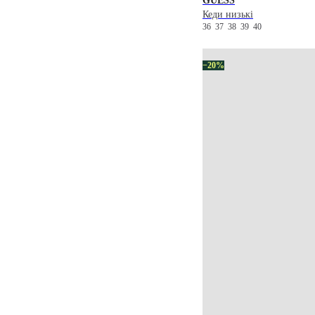
GUESS
Кеди низькі
36
37
38
39
40
−20%