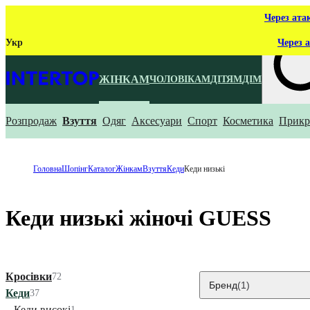
Через ата
Укр
Через а
ЖІНКАМ
ЧОЛОВІКАМ
ДІТЯМ
ДІМ
Розпродаж
Взуття
Одяг
Аксесуари
Спорт
Косметика
Прикр
Що ти ш
Головна
Шопінг
Каталог
Жінкам
Взуття
Кеди
Кеди низькі
Кеди низькі жіночі GUESS
Кросівки
72
Бренд
(1)
Кеди
37
Кеди високі
1