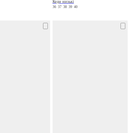
Кеди низькі
36
37
38
39
40
0