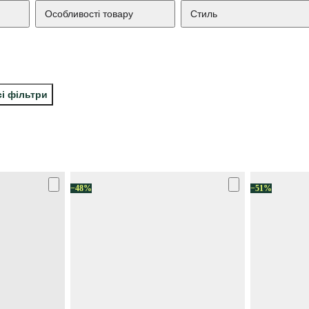
Особливості товару
Стиль
сі фільтри
−48%
−51%