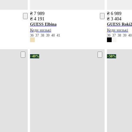
₴ 7 989
₴ 6 989
₴ 4 191
₴ 3 404
GUESS
Elbina
GUESS
Roki
Кеди низькі
Кеди низькі
36
37
38
39
40
41
36
37
38
39
4
−40%
−50%