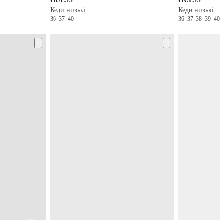
GUESS
GUESS
Кеди низькі
Кеди низькі
36
37
40
36
37
38
39
4