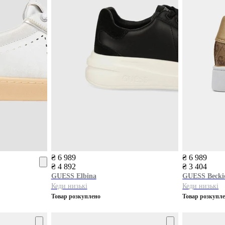
₴ 6 989
₴ 6 989
₴ 4 892
₴ 3 404
GUESS
Elbina
GUESS
Becki
Кеди низькі
Кеди низькі
Товар розкуплено
Товар розкупл