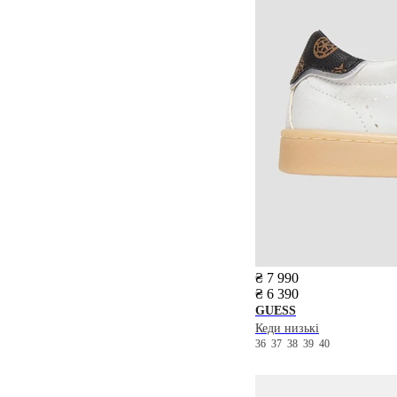
₴ 7 990
₴ 6 390
GUESS
Кеди низькі
36
37
38
39
40