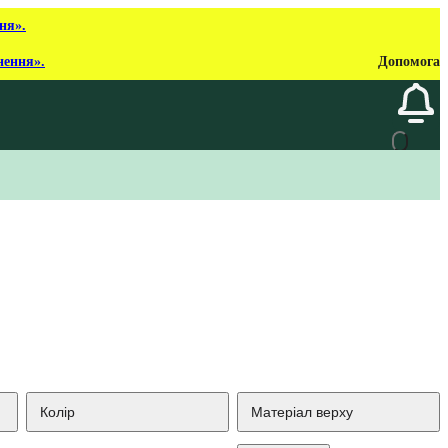
ня».
нення».
Допомога
Колір
Матеріал верху