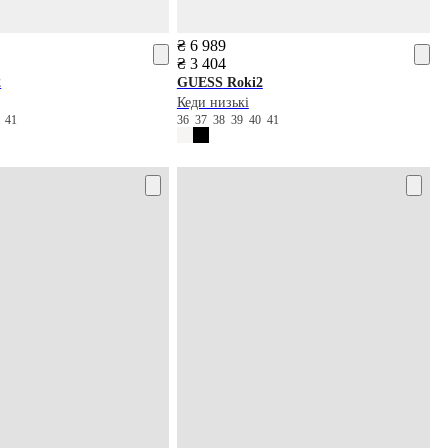
₴ 6 989
₴ 3 404
2
GUESS
Roki2
Кеди низькі
0
41
36
37
38
39
40
41