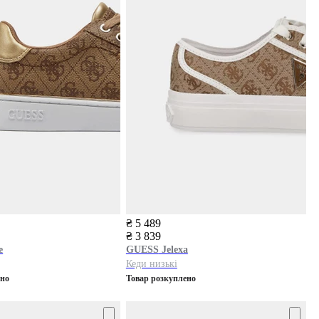
₴ 5 489
₴ 3 839
e
GUESS
Jelexa
Кеди низькі
ено
Товар розкуплено