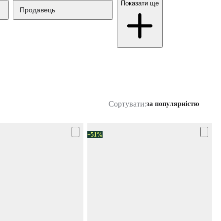
Показати ще
Продавець
Сортувати:
за популярністю
−51%