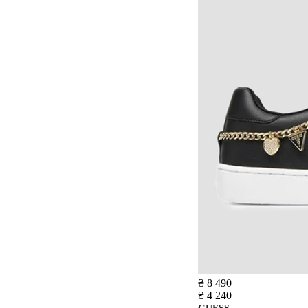
₴ 8 490
₴ 4 240