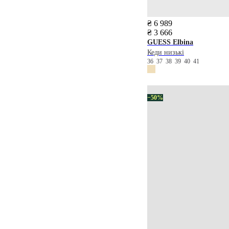
₴ 6 989
₴ 3 666
GUESS
Elbina
Кеди низькі
36
37
38
39
40
41
−50%