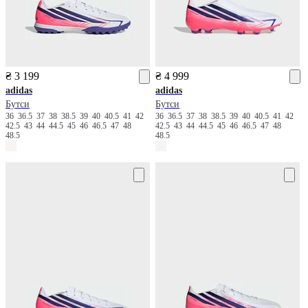
₴ 3 199
₴ 4 999
adidas
adidas
Бутси
Бутси
36
36.5
37
38
38.5
39
40
40.5
41
42
36
36.5
37
38
38.5
39
40
40.5
41
42
42.5
43
44
44.5
45
46
46.5
47
48
42.5
43
44
44.5
45
46
46.5
47
48
48.5
48.5