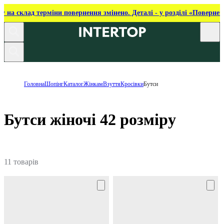
ку на склад терміни повернення змінено. Деталі - у розділі «Повернен
Головна
Шопінг
Каталог
Жінкам
Взуття
Кросівки
Бутси
Бутси жіночі 42 розміру
11 товарів