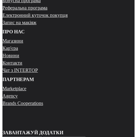
Бонусна програма
Реферальна програма
Електронний куточок покупця
Запис на макіяж
ПРО НАС
Магазини
Кар'єра
Новини
Контакти
Чат з INTERTOP
ПАРТНЕРАМ
Marketplace
Agency
Brands Cooperations
ЗАВАНТАЖУЙ ДОДАТКИ