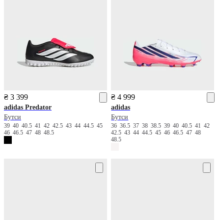
₴ 3 399
₴ 4 999
adidas
Predator
adidas
Бутси
Бутси
39
40
40.5
41
42
42.5
43
44
44.5
45
36
36.5
37
38
38.5
39
40
40.5
41
42
46
46.5
47
48
48.5
42.5
43
44
44.5
45
46
46.5
47
48
48.5