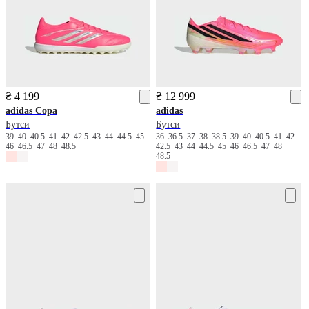
₴ 4 199
₴ 12 999
adidas
Copa
adidas
Бутси
Бутси
39
40
40.5
41
42
42.5
43
44
44.5
45
36
36.5
37
38
38.5
39
40
40.5
41
42
46
46.5
47
48
48.5
42.5
43
44
44.5
45
46
46.5
47
48
48.5