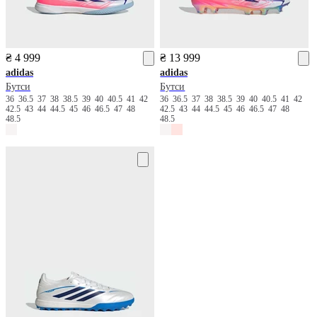
₴ 4 999
₴ 13 999
adidas
adidas
Бутси
Бутси
36
36.5
37
38
38.5
39
40
40.5
41
42
36
36.5
37
38
38.5
39
40
40.5
41
42
42.5
43
44
44.5
45
46
46.5
47
48
42.5
43
44
44.5
45
46
46.5
47
48
48.5
48.5