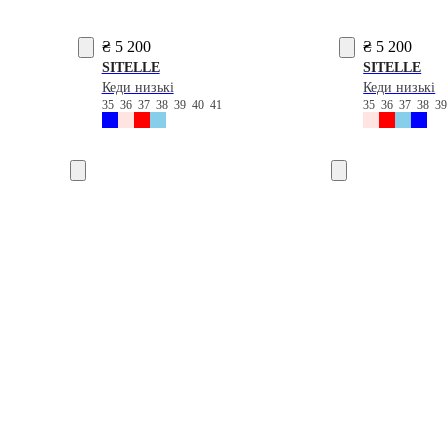
₴ 5 200
₴ 5 200
SITELLE
SITELLE
Кеди низькі
Кеди низькі
35
36
37
38
39
40
41
35
36
37
38
3