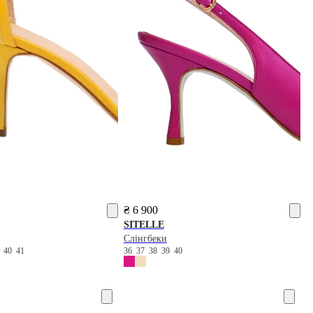
₴ 6 900
SITELLE
Слінгбеки
9
40
41
36
37
38
39
40