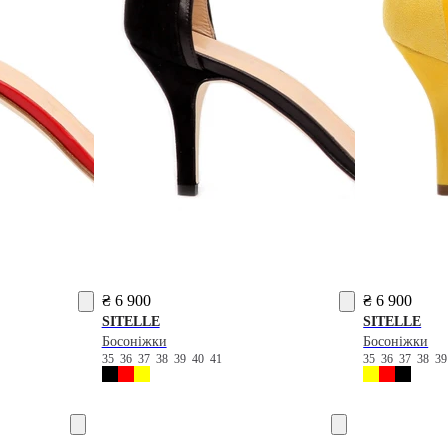
₴ 6 900
₴ 6 900
SITELLE
SITELLE
Босоніжки
Босоніжки
35
36
37
38
39
40
41
35
36
37
38
3