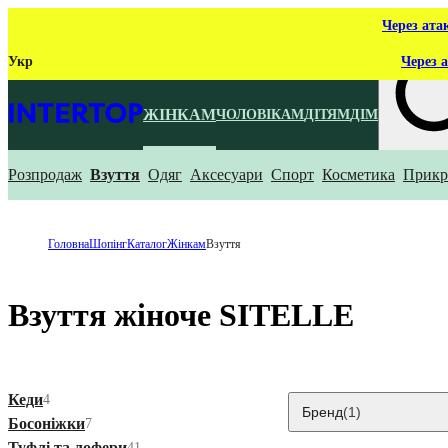
Через ата
Укр
Через а
ЖІНКАМ
ЧОЛОВІКАМ
ДІТЯМ
ДІМ
Розпродаж
Взуття
Одяг
Аксесуари
Спорт
Косметика
Прикр
Що ти ш
Головна
Шопінг
Каталог
Жінкам
Взуття
Взуття жіноче SITELLE
Кеди
4
Бренд
(1)
Босоніжки
7
Туфлі та лофери
41