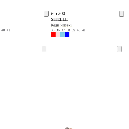
₴ 5 200
SITELLE
Кеди низькі
9
40
41
35
36
37
38
39
40
41