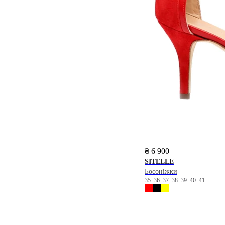
₴ 6 900
SITELLE
Босоніжки
35
36
37
38
39
40
41