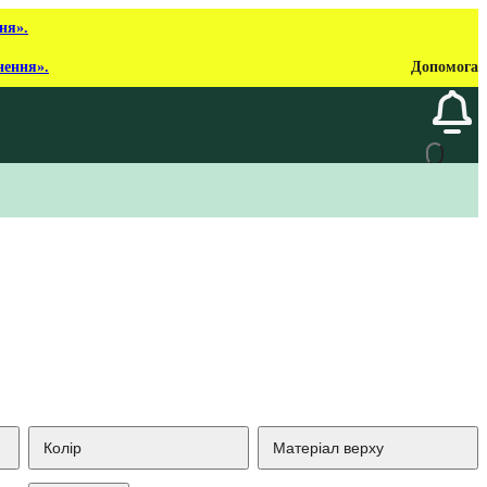
ня».
нення».
Допомога
Колір
Матеріал верху