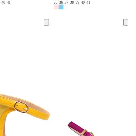
9
40
41
35
36
37
38
39
40
41