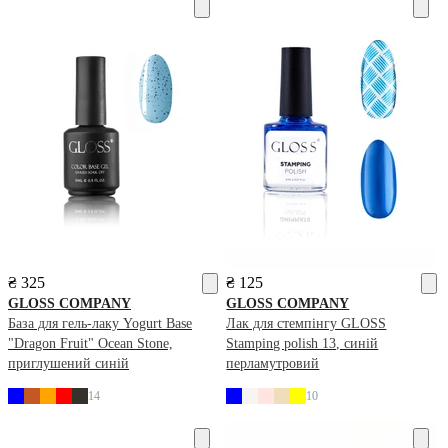
₴ 325
₴ 125
GLOSS COMPANY
GLOSS COMPANY
База для гель-лаку Yogurt Base
Лак для стемпінгу GLOSS
"Dragon Fruit" Ocean Stone,
Stamping polish 13, синій
приглушений синій
перламутровий
14
10