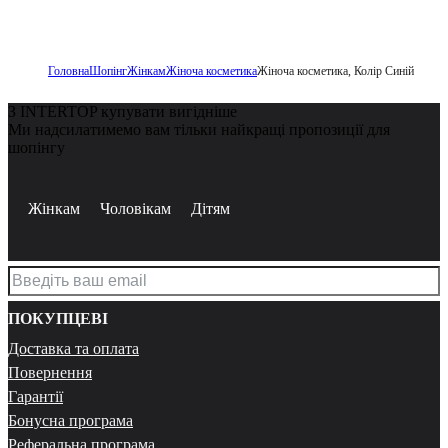
Головна
Шопінг
Жінкам
Жіноча косметика
Жіноча косметика, Колір Синій
З INTERTOP купувати вигідніше
Ми надсилатимемо вам тільки найкращі пропозиції для
шопінгу
Жінкам
Чоловікам
Дітям
ПОКУПЦЕВІ
Доставка та оплата
Повернення
Гарантії
Бонусна програма
Реферальна програма