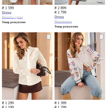
₴ 1 599
₴ 2 899
₴ 2 799
Dressa
Dressa
Вишита сукня
Вишиванки
Товар розкуплено
Товар розкуплено
₴ 1 299
₴ 1 399
₴ 1 199
₴ 1 299