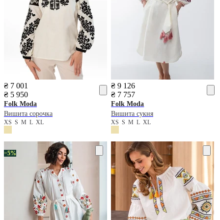
₴ 7 001
₴ 9 126
₴ 5 950
₴ 7 757
Folk Moda
Folk Moda
Вишита сорочка
Вишита сукня
XS
S
M
L
XL
XS
S
M
L
XL
−5%