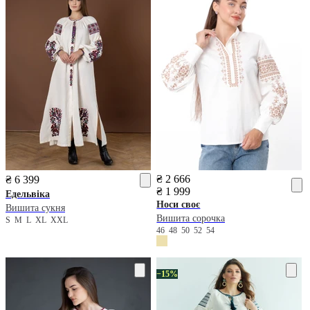
₴ 2 666
₴ 6 399
₴ 1 999
Едельвіка
Носи своє
Вишита сукня
Вишита сорочка
S
M
L
XL
XXL
46
48
50
52
54
−15%