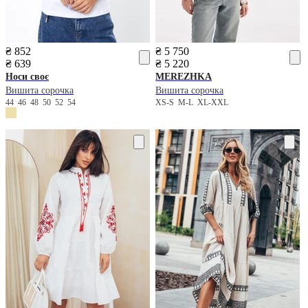
₴ 852
₴ 5 750
₴ 639
₴ 5 220
Носи своє
MEREZHKA
Вишита сорочка
Вишита сорочка
44
46
48
50
52
54
XS-S
M-L
XL-XXL