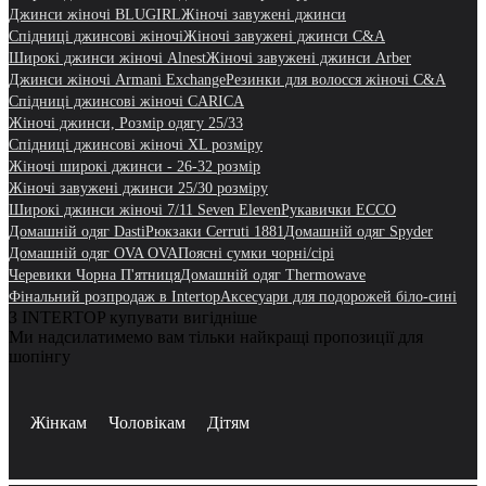
Джинси жіночі BLUGIRL
Жіночі завужені джинси
Спідниці джинсові жіночі
Жіночі завужені джинси C&A
Широкі джинси жіночі Alnest
Жіночі завужені джинси Arber
Джинси жіночі Armani Exchange
Резинки для волосся жіночі C&A
Спідниці джинсові жіночі CARICA
Жіночі джинси, Розмір одягу 25/33
Спідниці джинсові жіночі XL розміру
Жіночі широкі джинси - 26-32 розмір
Жіночі завужені джинси 25/30 розміру
Широкі джинси жіночі 7/11 Seven Eleven
Рукавички ECCO
Домашній одяг Dasti
Рюкзаки Cerruti 1881
Домашній одяг Spyder
Домашній одяг OVA OVA
Поясні сумки чорні/сірі
Черевики Чорна П'ятниця
Домашній одяг Thermowave
Фінальний розпродаж в Intertop
Аксесуари для подорожей біло-сині
З INTERTOP купувати вигідніше
Ми надсилатимемо вам тільки найкращі пропозиції для
шопінгу
Жінкам
Чоловікам
Дітям