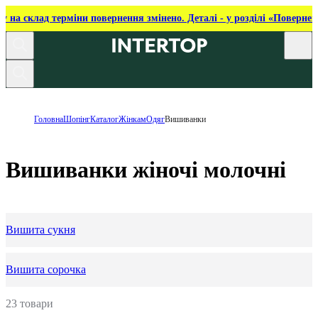
ку на склад терміни повернення змінено. Деталі - у розділі «Повернен
Головна
Шопінг
Каталог
Жінкам
Одяг
Вишиванки
Вишиванки жіночі молочні
Вишита сукня
Вишита сорочка
23 товари