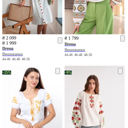
₴ 2 099
₴ 1 799
₴ 1 999
Dressa
Dressa
Вишиванки
Вишиванки
44-46
46-48
48-50
44-46
46-48
48-50
−25%
−9%