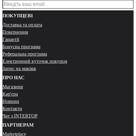
ПОКУПЦЕВІ
Доставка та оплата
Повернення
Гарантії
Бонусна програма
Реферальна програма
Електронний куточок покупця
Запис на макіяж
ПРО НАС
Магазини
Кар'єра
Новини
Контакти
Чат з INTERTOP
ПАРТНЕРАМ
Marketplace