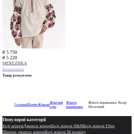
₴ 5 750
₴ 5 220
MEREZHKA
Вишиванки
Товар розкуплено
Жіночий
Жіночі
Жіночі вишиванки, Колір
Головна
Шопінг
Жінкам
одяг
вишиванки
Молочний
Популярні категорії
Боді жіночі
Джинси жіночі
Боді жіночі H&M
Боді жіночі Ellen
Широкі джинси жіночі
Боді жіночі M розміру