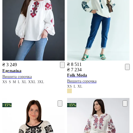
₴ 8 511
₴ 3 249
₴ 7 234
Едельвіка
Folk Moda
Вишита сорочка
Вишита сорочка
XS
S
M
L
XL
XXL
3XL
XS
L
XL
−15%
−15%