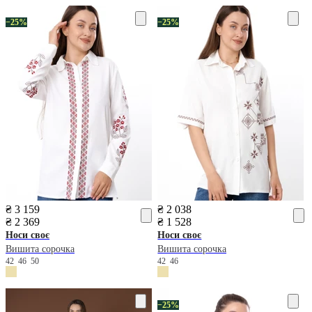
−25%
−25%
₴ 3 159
₴ 2 038
₴ 2 369
₴ 1 528
Носи своє
Носи своє
Вишита сорочка
Вишита сорочка
42
46
50
42
46
−25%