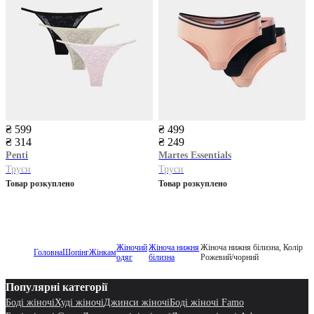
₴ 599
₴ 499
₴ 314
₴ 249
Penti
Martes Essentials
Труси
Труси
Товар розкуплено
Товар розкуплено
Жіночий
Жіноча нижня
Жіноча нижня білизна, Колір
Головна
Шопінг
Жінкам
одяг
білизна
Рожевий/чорний
Популярні категорії
Боді жіночі
Худі жіночі
Джинси жіночі
Боді жіночі Famo