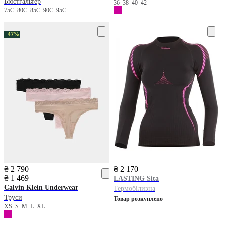
Бюстгальтер
36
38
40
42
75C
80C
85C
90C
95C
−47%
₴ 2 790
₴ 2 170
₴ 1 469
LASTING
Sita
Calvin Klein Underwear
Термобілизна
Труси
Товар розкуплено
XS
S
M
L
XL