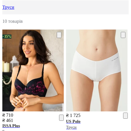
Труси
10 товарів
−35%
₴ 710
₴ 1 725
₴ 461
US Polo
ISSA Plus
Труси