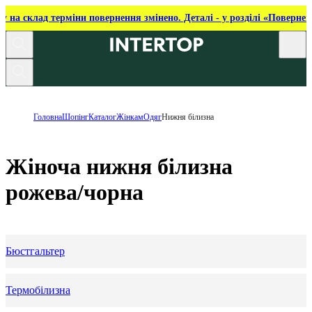
ку на склад терміни повернення змінено. Деталі - у розділі «Повернен
Головна
Шопінг
Каталог
Жінкам
Одяг
Нижня білизна
Жіноча нижня білизна
рожева/чорна
Бюстгальтер
Термобілизна