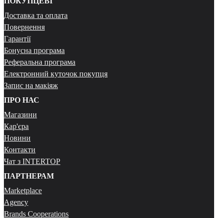
ПОКУПЦЕВІ
Доставка та оплата
Повернення
Гарантії
Бонусна програма
Реферальна програма
Електронний куточок покупця
Запис на макіяж
ПРО НАС
Магазини
Кар'єра
Новини
Контакти
Чат з INTERTOP
ПАРТНЕРАМ
Marketplace
Agency
Brands Cooperations