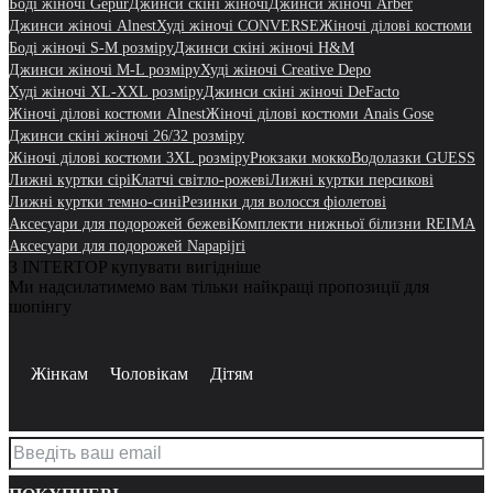
Боді жіночі Gepur
Джинси скіні жіночі
Джинси жіночі Arber
Джинси жіночі Alnest
Худі жіночі CONVERSE
Жіночі ділові костюми
Боді жіночі S-M розміру
Джинси скіні жіночі H&M
Джинси жіночі M-L розміру
Худі жіночі Creative Depo
Худі жіночі XL-XXL розміру
Джинси скіні жіночі DeFacto
Жіночі ділові костюми Alnest
Жіночі ділові костюми Anais Gose
Джинси скіні жіночі 26/32 розміру
Жіночі ділові костюми 3XL розміру
Рюкзаки мокко
Водолазки GUESS
Лижні куртки сірі
Клатчі світло-рожеві
Лижні куртки персикові
Лижні куртки темно-сині
Резинки для волосся фіолетові
Аксесуари для подорожей бежеві
Комплекти нижньої білизни REIMA
Аксесуари для подорожей Napapijri
З INTERTOP купувати вигідніше
Ми надсилатимемо вам тільки найкращі пропозиції для
шопінгу
Жінкам
Чоловікам
Дітям