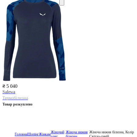
₴ 5 040
Salewa
Термобілизна
Товар розкуплено
Жіночий
Жіноча нижня
Жіноча нижня білизна, Колір
Головна
Шопінг
Жінкам
одяг
білизна
Світло-синій