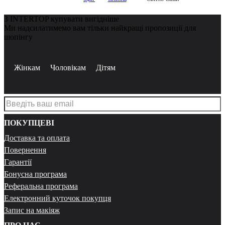
З INTERTOP купувати вигідніше
Ми надсилатимемо вам тільки найкращі пропозиції для
шопінгу
Жінкам
Чоловікам
Дітям
ПОКУПЦЕВІ
Доставка та оплата
Повернення
Гарантії
Бонусна програма
Реферальна програма
Електронний куточок покупця
Запис на макіяж