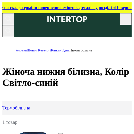
ку на склад терміни повернення змінено. Деталі - у розділі «Повернен
Головна
Шопінг
Каталог
Жінкам
Одяг
Нижня білизна
Жіноча нижня білизна, Колір
Світло-синій
Термобілизна
1 товар