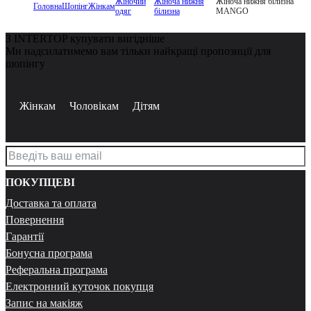
Жіночий
Жіноча нижня
Жіноча нижня білизна
Головна
Шопінг
Жінкам
одяг
білизна
MANGO
З INTERTOP купувати вигідніше
Ми надсилатимемо вам тільки найкращі пропозиції для
шопінгу
Жінкам
Чоловікам
Дітям
ПОКУПЦЕВІ
Доставка та оплата
Повернення
Гарантії
Бонусна програма
Реферальна програма
Електронний куточок покупця
Запис на макіяж