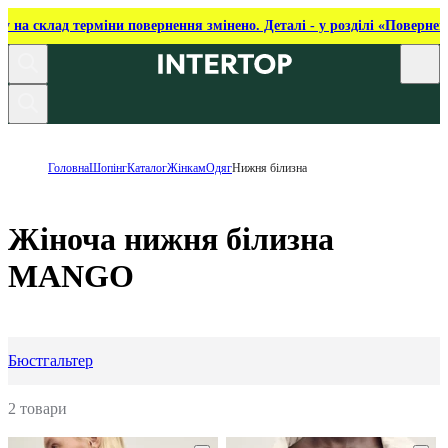
ку на склад терміни повернення змінено. Деталі - у розділі «Повернен
Головна
Шопінг
Каталог
Жінкам
Одяг
Нижня білизна
Жіноча нижня білизна
MANGO
Бюстгальтер
2 товари