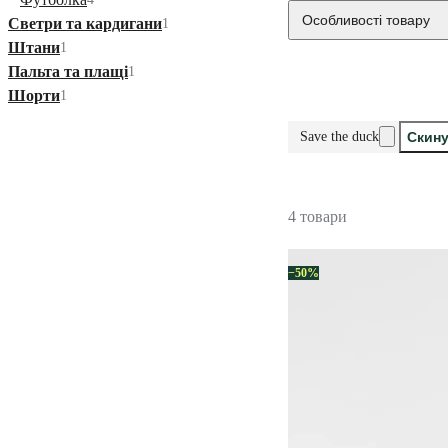
Особливості товару
Светри та кардигани
1
Штани
1
Пальта та плащі
1
Шорти
1
Save the duck
Скину
4 товари
−50%