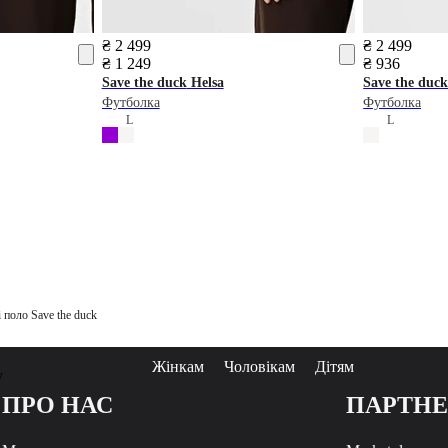
₴ 2 499
₴ 2 499
₴ 1 249
₴ 936
Save the duck
Helsa
Save the duc
Футболка
Футболка
L
L
 поло Save the duck
Жінкам
Чоловікам
Дітям
у
ПРО НАС
ПАРТН