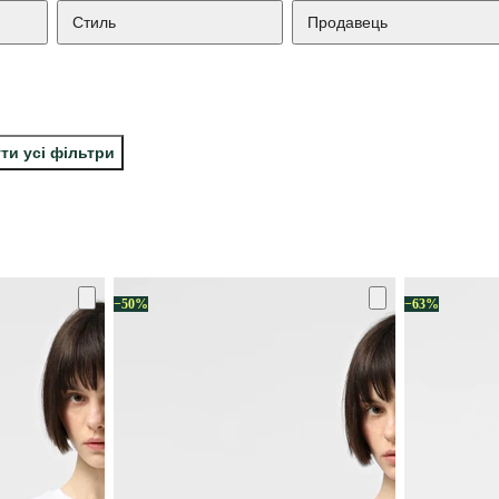
Стиль
Продавець
ти усі фільтри
−50%
−63%