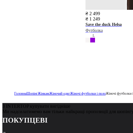
₴ 2 499
₴ 1 249
Save the duck
Helsa
Футболка
L
Головна
Шопінг
Жінкам
Жіночий одяг
Жіночі футболки і поло
Жіночі футболки і
З INTERTOP купувати вигідніше
Ми надсилатимемо вам тільки найкращі пропозиції для шопінг
ПОКУПЦЕВІ