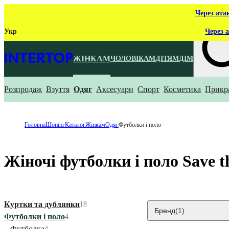
Через ата
Укр
Через а
ЖІНКАМ
ЧОЛОВІКАМ
ДІТЯМ
ДІМ
Розпродаж
Взуття
Одяг
Аксесуари
Спорт
Косметика
Прикр
Що ти ш
Головна
Шопінг
Каталог
Жінкам
Одяг
Футболки і поло
Жіночі футболки і поло Save t
Куртки та дублянки
18
Бренд
(1)
Футболки і поло
4
Футболка
4