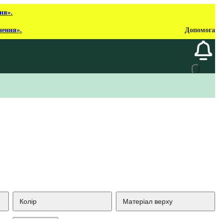
ня».
нення».
Допомога
Колір
Матеріал верху