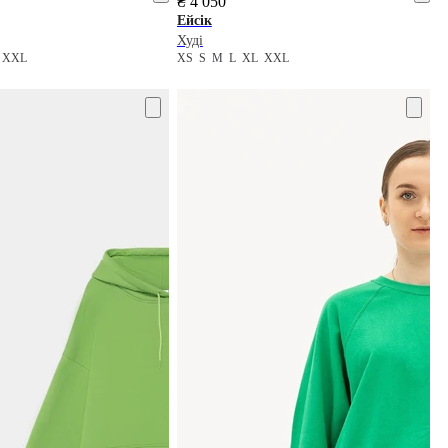
₴ 4 050
Ейсік
Худі
L
XXL
XS
S
M
L
XL
XXL