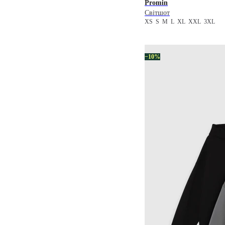
Promin
Світшот
XS
S
M
L
XL
XXL
3XL
−10%