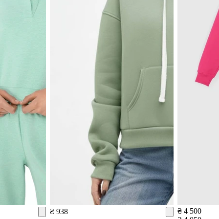
₴ 4 500
₴ 938