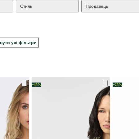
Стиль
Продавець
нути усі фільтри
−45%
−25%