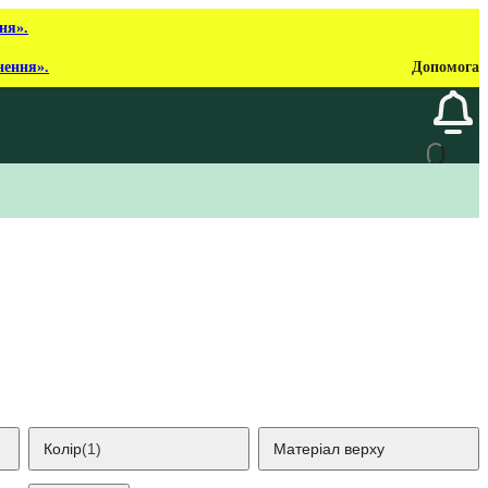
ня».
нення».
Допомога
Колір
(1)
Матеріал верху