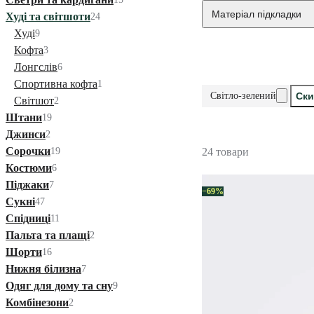
Матеріал підкладки
Худі та світшоти
24
Худі
9
Кофта
3
Лонгслів
6
Спортивна кофта
1
Світло-зелений
Ски
Світшот
2
Штани
19
Джинси
2
Сорочки
19
24 товари
Костюми
6
Піджаки
7
−69%
Сукні
47
Спідниці
11
Пальта та плащі
2
Шорти
16
Нижня білизна
7
Одяг для дому та сну
9
Комбінезони
2