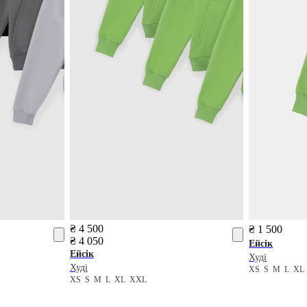
₴ 4 500
₴ 1 500
₴ 4 050
Ейсік
Ейсік
Худі
Худі
XS
S
M
L
X
XS
S
M
L
XL
XXL