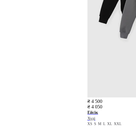
₴ 4 500
₴ 4 050
Ейсік
Худі
XS
S
M
L
XL
XXL