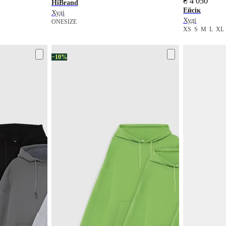
₴ 4 050
HiBrand
Ейсік
Худі
Худі
ONESIZE
XS
S
M
L
X
−10%