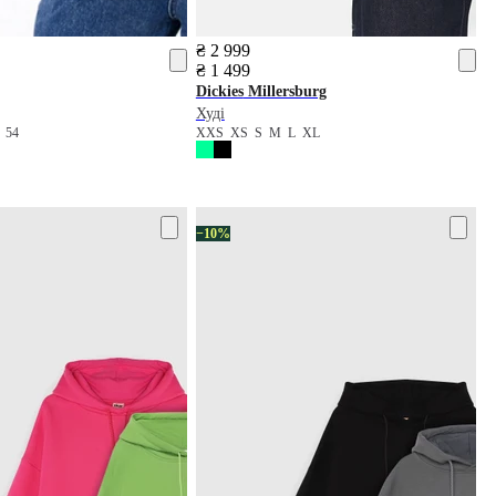
₴ 2 999
₴ 1 499
Dickies
Millersburg
Худі
2
54
XXS
XS
S
M
L
XL
−10%