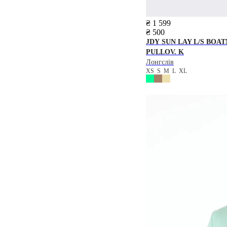
₴ 1 599
₴ 500
JDY
SUN LAY L/S BOA
PULLOV. K
Лонгслів
XS
S
M
L
XL