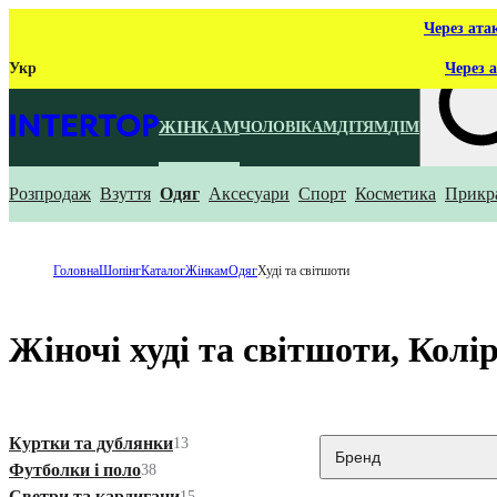
Через ата
Укр
Через а
ЖІНКАМ
ЧОЛОВІКАМ
ДІТЯМ
ДІМ
Розпродаж
Взуття
Одяг
Аксесуари
Спорт
Косметика
Прикр
Що ти ш
Головна
Шопінг
Каталог
Жінкам
Одяг
Худі та світшоти
Жіночі худі та світшоти, Колі
Куртки та дублянки
13
Бренд
Футболки і поло
38
Светри та кардигани
15