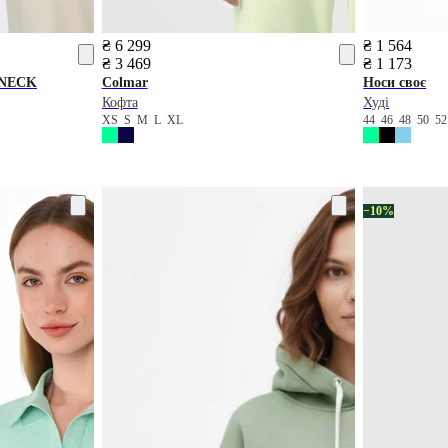
₴ 6 299
₴ 1 564
₴ 3 469
₴ 1 173
TNECK
Colmar
Носи своє
Кофта
Худі
XS
S
M
L
XL
44
46
48
50
5
−10%