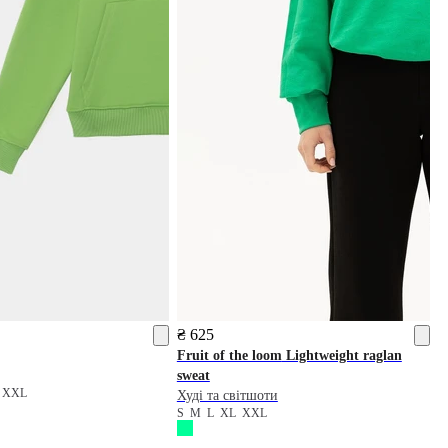
₴ 625
Fruit of the loom
Lightweight raglan
sweat
L
XXL
Худі та світшоти
S
M
L
XL
XXL