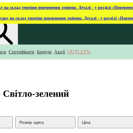
ку на склад терміни повернення змінено. Деталі - у розділі «Повернен
таку на склад терміни повернення змінено. Деталі - у розділі «Повер
аси
Сертифікати
Бренди
Акції
OUTLET%
укаєш?
р Світло-зелений
Розмір одягу
Ціна