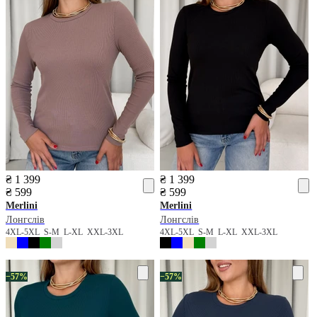
₴ 1 399
₴ 1 399
₴ 599
₴ 599
Merlini
Merlini
Лонгслів
Лонгслів
4XL-5XL
S-M
L-XL
XXL-3XL
4XL-5XL
S-M
L-XL
XXL-3XL
−57%
−57%