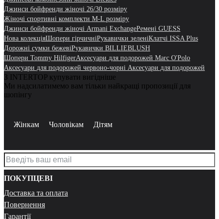
Джинси бойфренди жіночі 26/30 розміру
Жіночі спортивні комплекти M-L розміру
Джинси бойфренди жіночі Armani Exchange
Ремені GUESS
Нова колекція
Шопери гірчичні
Рукавички зелені
Клатчі ISSA Plus
Дорожні сумки бежеві
Рукавички BILLIEBLUSH
Шопери Tommy Hilfiger
Аксесуари для подорожей Marc O'Polo
Аксесуари для подорожей червоно-чорні Аксесуари для подорожей
З INTERTOP купувати вигідніше
Ми надсилатимемо вам тільки найкращі пропозиції для
шопінгу
Жінкам
Чоловікам
Дітям
ПОКУПЦЕВІ
Доставка та оплата
Повернення
Гарантії