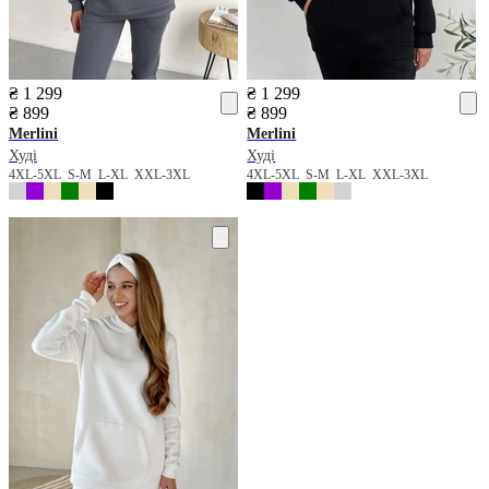
₴ 1 299
₴ 1 299
₴ 899
₴ 899
Merlini
Merlini
Худі
Худі
4XL-5XL
S-M
L-XL
XXL-3XL
4XL-5XL
S-M
L-XL
XXL-3XL