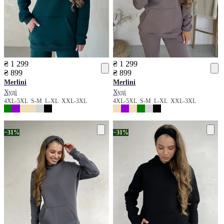
₴ 1 299
₴ 1 299
₴ 899
₴ 899
Merlini
Merlini
Худі
Худі
4XL-5XL
S-M
L-XL
XXL-3XL
4XL-5XL
S-M
L-XL
XXL-3XL
−31%
−31%