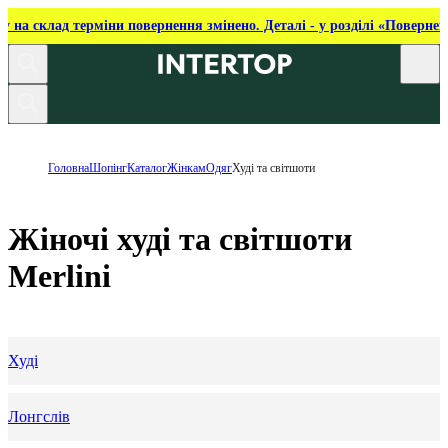
ку на склад терміни повернення змінено. Деталі - у розділі «Повернен
Головна
Шопінг
Каталог
Жінкам
Одяг
Худі та світшоти
Жіночі худі та світшоти
Merlini
Худі
Лонгслів