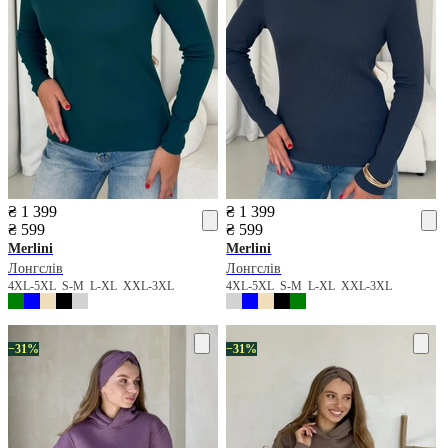
₴ 1 399
₴ 1 399
₴ 599
₴ 599
Merlini
Merlini
Лонгслів
Лонгслів
4XL-5XL
S-M
L-XL
XXL-3XL
4XL-5XL
S-M
L-XL
XXL-3XL
−31%
−31%