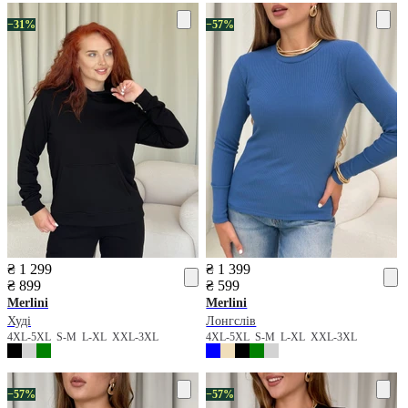
−31%
−57%
₴ 1 299
₴ 1 399
₴ 899
₴ 599
Merlini
Merlini
Худі
Лонгслів
4XL-5XL
S-M
L-XL
XXL-3XL
4XL-5XL
S-M
L-XL
XXL-3XL
−57%
−57%