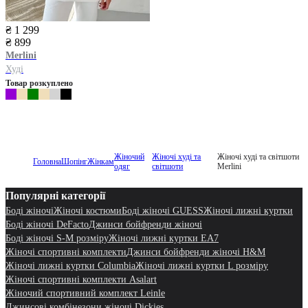
₴ 1 299
₴ 899
Merlini
Худі
Товар розкуплено
Жіночий
Жіночі худі та
Жіночі худі та світшоти
Головна
Шопінг
Жінкам
одяг
світшоти
Merlini
Популярні категорії
Боді жіночі
Жіночі костюми
Боді жіночі GUESS
Жіночі лижні куртки
Боді жіночі DeFacto
Джинси бойфренди жіночі
Боді жіночі S-M розміру
Жіночі лижні куртки EA7
Жіночі спортивні комплекти
Джинси бойфренди жіночі H&M
Жіночі лижні куртки Columbia
Жіночі лижні куртки L розміру
Жіночі спортивні комплекти Asalart
Жіночий спортивний комплект Leinle
Джинсові комбінезони жіночі Dickies