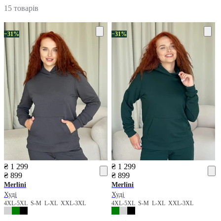
15 товарів
−31%
−31%
₴ 1 299
₴ 1 299
₴ 899
₴ 899
Merlini
Merlini
Худі
Худі
4XL-5XL
S-M
L-XL
XXL-3XL
4XL-5XL
S-M
L-XL
XXL-3XL