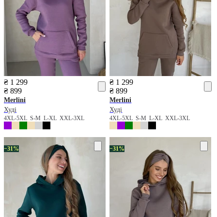
₴ 1 299
₴ 1 299
₴ 899
₴ 899
Merlini
Merlini
Худі
Худі
4XL-5XL
S-M
L-XL
XXL-3XL
4XL-5XL
S-M
L-XL
XXL-3XL
−31%
−31%