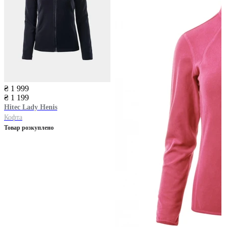
₴ 1 999
₴ 1 199
Hitec
Lady Henis
Кофта
Товар розкуплено