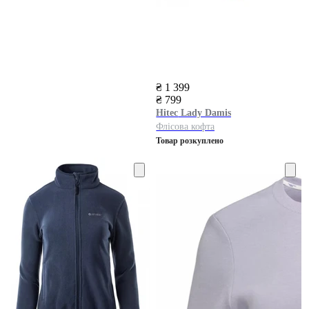
₴ 1 399
₴ 799
Hitec
Lady Damis
Флісова кофта
Товар розкуплено