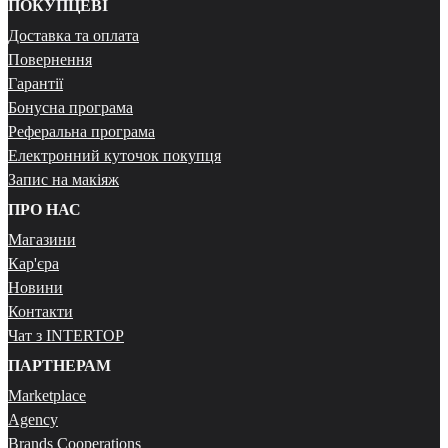
ПОКУПЦЕВІ
Доставка та оплата
Повернення
Гарантії
Бонусна програма
Реферальна програма
Електронний куточок покупця
Запис на макіяж
ПРО НАС
Магазини
Кар'єра
Новини
Контакти
Чат з INTERTOP
ПАРТНЕРАМ
Marketplace
Agency
Brands Cooperations