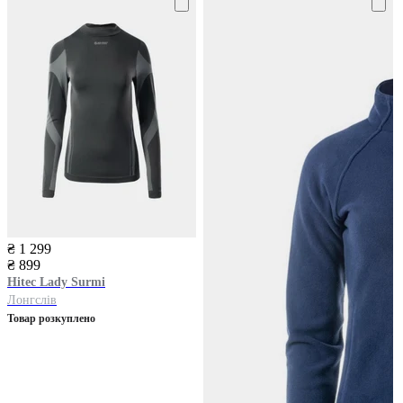
₴ 1 299
₴ 899
Hitec
Lady Surmi
Лонгслів
Товар розкуплено