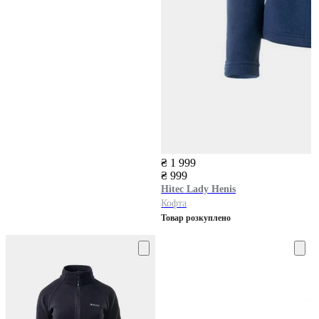
₴ 1 999
₴ 999
Hitec
Lady Henis
Кофта
Товар розкуплено