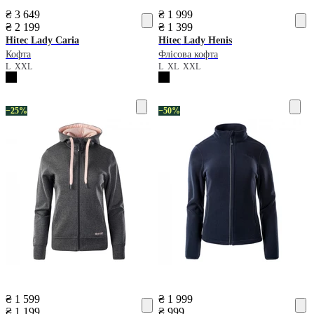
₴ 3 649
₴ 1 999
₴ 2 199
₴ 1 399
Hitec
Lady Caria
Hitec
Lady Henis
Кофта
Флісова кофта
L
XXL
L
XL
XXL
−25%
−50%
₴ 1 599
₴ 1 999
₴ 1 199
₴ 999