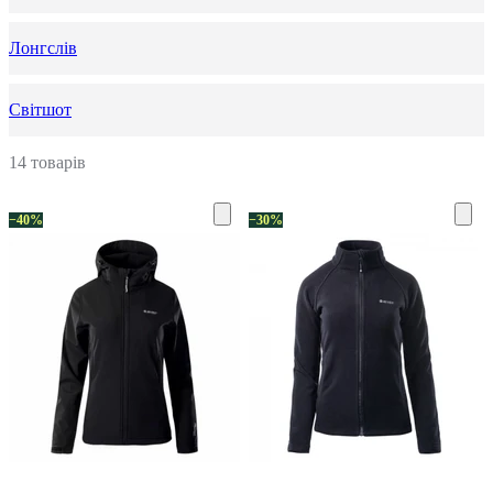
Лонгслів
Світшот
14 товарів
−40%
−30%