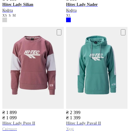
Hitec
Lady Silian
Hitec
Lady Nader
Кофта
Кофта
XS
S
M
XL
₴ 1 899
₴ 2 399
₴ 1 099
₴ 1 399
Hitec
Lady Pere II
Hitec
Lady Paval II
Світшот
Худі