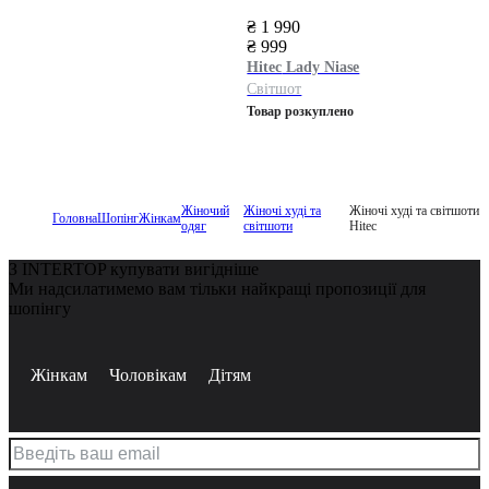
₴ 1 990
₴ 999
Hitec
Lady Niase
Світшот
Товар розкуплено
Жіночий
Жіночі худі та
Жіночі худі та світшоти
Головна
Шопінг
Жінкам
одяг
світшоти
Hitec
З INTERTOP купувати вигідніше
Ми надсилатимемо вам тільки найкращі пропозиції для
шопінгу
Жінкам
Чоловікам
Дітям