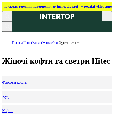
ку на склад терміни повернення змінено. Деталі - у розділі «Повернен
Головна
Шопінг
Каталог
Жінкам
Одяг
Худі та світшоти
Жіночі кофти та светри Hitec
Флісова кофта
Худі
Кофта