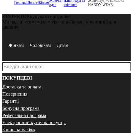
Жіночий
Жіночі худі та
Жіночі худі та світшоти
Головна
Шопінг
Жінкам
одяг
світшоти
HANDY WEAR
З INTERTOP купувати вигідніше
Ми надсилатимемо вам тільки найкращі пропозиції для
шопінгу
Жінкам
Чоловікам
Дітям
ПОКУПЦЕВІ
Доставка та оплата
Повернення
Гарантії
Бонусна програма
Реферальна програма
Електронний куточок покупця
Запис на макіяж