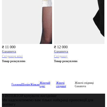
₴ 11 000
₴ 12 000
Gasanova
Gasanova
Спідниця міні
Спідниці
Товар розкуплено
Товар розкуплено
Жіночий
Жіночі
Жіночі спідниці
Головна
Шопінг
Жінкам
одяг
спідниці
Gasanova
З INTERTOP купувати вигідніше
Ми надсилатимемо вам тільки найкращі пропозиції для
шопінгу