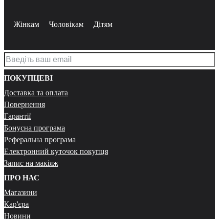
Жінкам
Чоловікам
Дітям
ПОКУПЦЕВІ
Доставка та оплата
Повернення
Гарантії
Бонусна програма
Реферальна програма
Електронний куточок покупця
Запис на макіяж
ПРО НАС
Магазини
Кар'єра
Новини