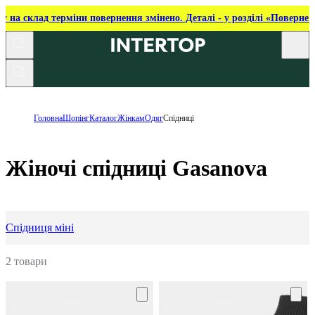
ку на склад терміни повернення змінено. Деталі - у розділі «Повернен
Головна
Шопінг
Каталог
Жінкам
Одяг
Спідниці
Жіночі спідниці Gasanova
Спідниця міні
2 товари