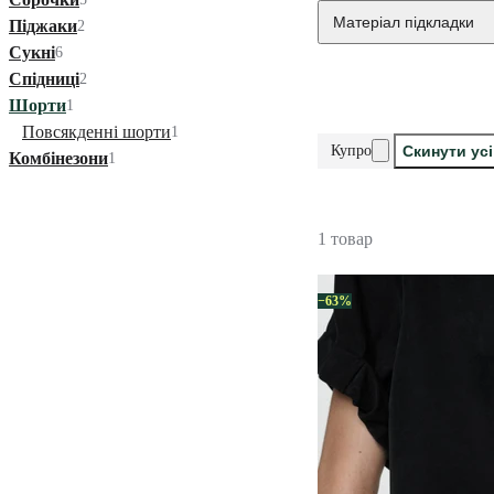
Матеріал підкладки
Піджаки
2
Сукні
6
Спідниці
2
Шорти
1
Повсякденні шорти
1
Купро
Скинути ус
Комбінезони
1
1 товар
−63%