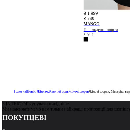
₴ 1 999
₴ 749
MANGO
Повсякденні шорти
S
M
L
Головна
Шопінг
Жінкам
Жіночий одяг
Жіночі шорти
Жіночі шорти, Матеріал ве
З INTERTOP купувати вигідніше
Ми надсилатимемо вам тільки найкращі пропозиції для шопінг
ПОКУПЦЕВІ