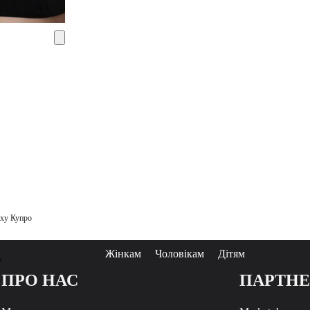
рху Купро
Жінкам
Чоловікам
Дітям
у
ПРО НАС
ПАРТН