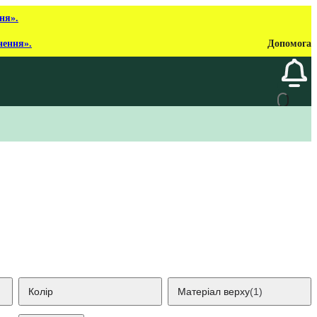
ня».
нення».
Допомога
Колір
Матеріал верху
(1)