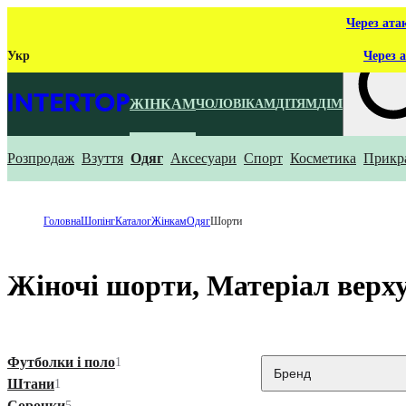
Через ата
Укр
Через а
ЖІНКАМ
ЧОЛОВІКАМ
ДІТЯМ
ДІМ
Розпродаж
Взуття
Одяг
Аксесуари
Спорт
Косметика
Прикр
Що ти ш
Головна
Шопінг
Каталог
Жінкам
Одяг
Шорти
Жіночі шорти, Матеріал верх
Футболки і поло
1
Бренд
Штани
1
Сорочки
5