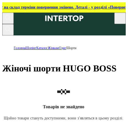
ку на склад терміни повернення змінено. Деталі - у розділі «Повернен
Головна
Шопінг
Каталог
Жінкам
Одяг
Шорти
Жіночі шорти HUGO BOSS
Товарів не знайдено
Щойно товари стануть доступними, вони з'являться в цьому розділі.