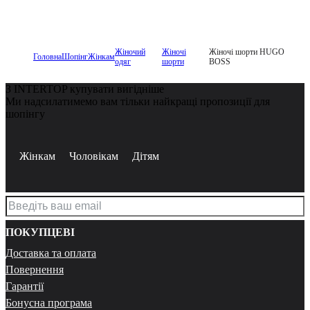
Жіночий
Жіночі
Жіночі шорти HUGO
Головна
Шопінг
Жінкам
одяг
шорти
BOSS
З INTERTOP купувати вигідніше
Ми надсилатимемо вам тільки найкращі пропозиції для
шопінгу
Жінкам
Чоловікам
Дітям
ПОКУПЦЕВІ
Доставка та оплата
Повернення
Гарантії
Бонусна програма