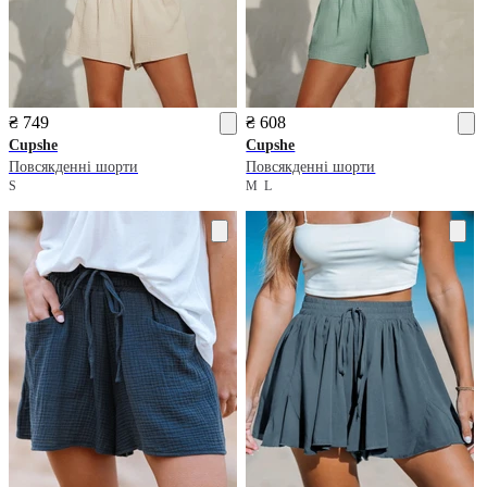
₴ 749
₴ 608
Cupshe
Cupshe
Повсякденні шорти
Повсякденні шорти
S
M
L