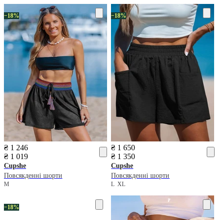
−18%
−18%
₴ 1 246
₴ 1 650
₴ 1 019
₴ 1 350
Cupshe
Cupshe
Повсякденні шорти
Повсякденні шорти
M
L
XL
−18%