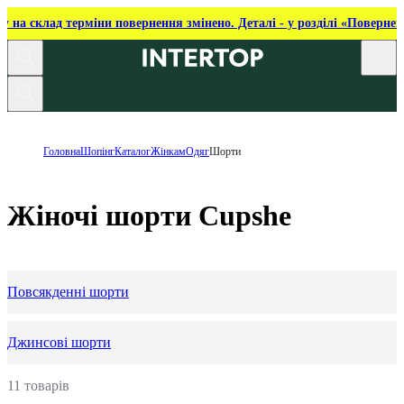
ку на склад терміни повернення змінено. Деталі - у розділі «Повернен
Головна
Шопінг
Каталог
Жінкам
Одяг
Шорти
Жіночі шорти Cupshe
Повсякденні шорти
Джинсові шорти
11 товарів