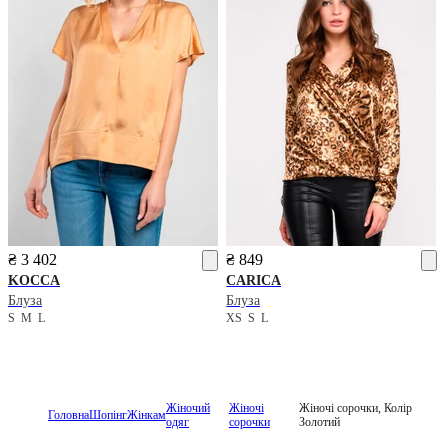
₴ 3 402
₴ 849
KOCCA
CARICA
Блуза
Блуза
S
M
L
XS
S
L
Жіночий
Жіночі
Жіночі сорочки, Колір
Головна
Шопінг
Жінкам
одяг
сорочки
Золотий