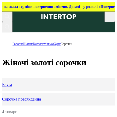
ку на склад терміни повернення змінено. Деталі - у розділі «Повернен
Головна
Шопінг
Каталог
Жінкам
Одяг
Сорочки
Жіночі золоті сорочки
Блуза
Сорочка повсякденна
4 товари