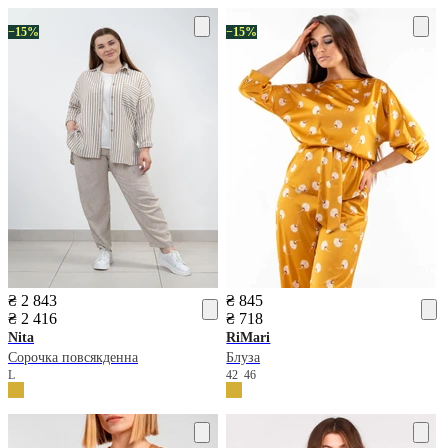
−15%
−15%
₴ 2 843
₴ 845
₴ 2 416
₴ 718
Nita
RiMari
Сорочка повсякденна
Блуза
L
42
46