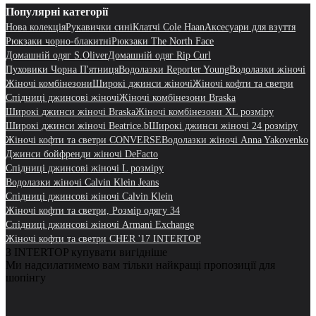
Популярні категорії
Нова колекція
Рукавички сині
Клатчі Cole Haan
Аксесуари для взуття
Рюкзаки чорно-блакитні
Рюкзаки The North Face
Домашній одяг S.Oliver
Домашній одяг Rip Curl
Пуховики Чорна П'ятниця
Водолазки Reporter Young
Водолазки жіночі
Жіночі комбінезони
Широкі джинси жіночі
Жіночі кофти та светри
Спідниці джинсові жіночі
Жіночі комбінезони Braska
Широкі джинси жіночі Braska
Жіночі комбінезони XL розміру
Широкі джинси жіночі Beatrice.b
Широкі джинси жіночі 24 розміру
Жіночі кофти та светри CONVERSE
Водолазки жіночі Anna Yakovenko
Джинси бойфренди жіночі DeFacto
Спідниці джинсові жіночі L розміру
Водолазки жіночі Calvin Klein Jeans
Спідниці джинсові жіночі Calvin Klein
Жіночі кофти та светри, Розмір одягу 34
Спідниці джинсові жіночі Armani Exchange
Жіночі кофти та светри CHER '17 INTERTOP
З INTERTOP купувати вигідніше
Ми надсилатимемо вам тільки найкращі пропозиції для
шопінгу