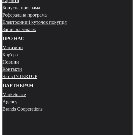
Гарантії
Бонусна програма
Реферальна програма
Електронний куточок покупця
Запис на макіяж
ПРО НАС
Магазини
Кар'єра
Новини
Контакти
Чат з INTERTOP
ПАРТНЕРАМ
Marketplace
Agency
Brands Cooperations