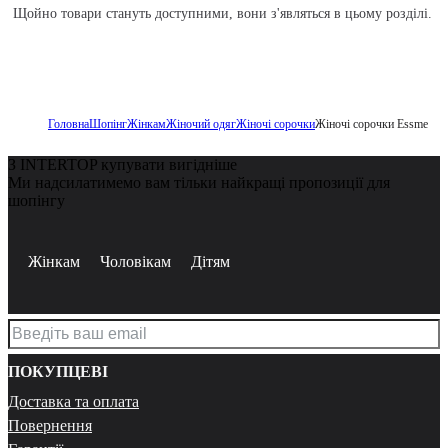
Щойно товари стануть доступними, вони з'являться в цьому розділі.
Головна
Шопінг
Жінкам
Жіночий одяг
Жіночі сорочки
Жіночі сорочки Essme
З INTERTOP купувати вигідніше
Ми надсилатимемо вам тільки найкращі пропозиції для
шопінгу
Жінкам
Чоловікам
Дітям
ПОКУПЦЕВІ
Доставка та оплата
Повернення