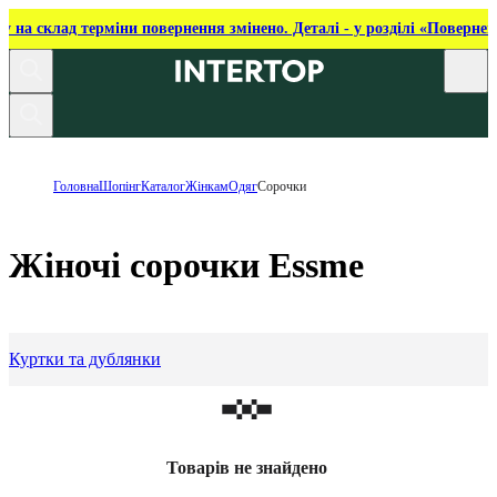
ку на склад терміни повернення змінено. Деталі - у розділі «Повернен
Головна
Шопінг
Каталог
Жінкам
Одяг
Сорочки
Жіночі сорочки Essme
Куртки та дублянки
Товарів не знайдено