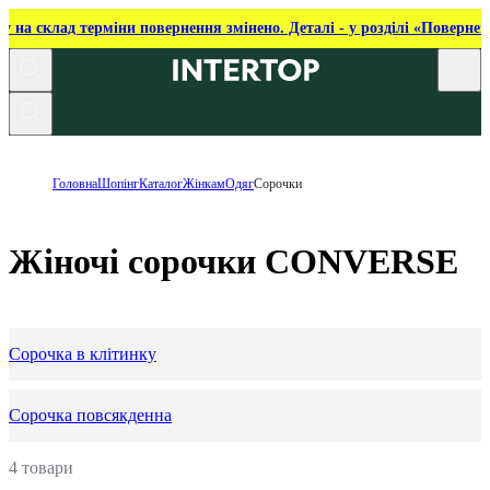
ку на склад терміни повернення змінено. Деталі - у розділі «Повернен
Головна
Шопінг
Каталог
Жінкам
Одяг
Сорочки
Жіночі сорочки CONVERSE
Сорочка в клітинку
Сорочка повсякденна
4 товари