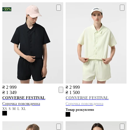
−55%
₴ 2 999
₴ 2 999
₴ 1 349
₴ 1 500
CONVERSE
FESTIVAL
CONVERSE
FESTIVAL
Сорочка повсякденна
Сорочка повсякденна
XS
S
M
L
XL
Товар розкуплено