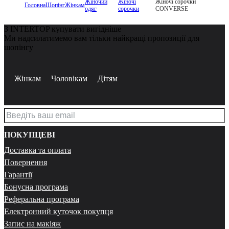
Жіночий
Жіночі
Жіночі сорочки
Головна
Шопінг
Жінкам
одяг
сорочки
CONVERSE
З INTERTOP купувати вигідніше
Ми надсилатимемо вам тільки найкращі пропозиції для
шопінгу
Жінкам
Чоловікам
Дітям
ПОКУПЦЕВІ
Доставка та оплата
Повернення
Гарантії
Бонусна програма
Реферальна програма
Електронний куточок покупця
Запис на макіяж