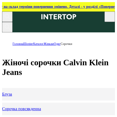
ку на склад терміни повернення змінено. Деталі - у розділі «Повернен
Головна
Шопінг
Каталог
Жінкам
Одяг
Сорочки
Жіночі сорочки Calvin Klein
Jeans
Блуза
Сорочка повсякденна