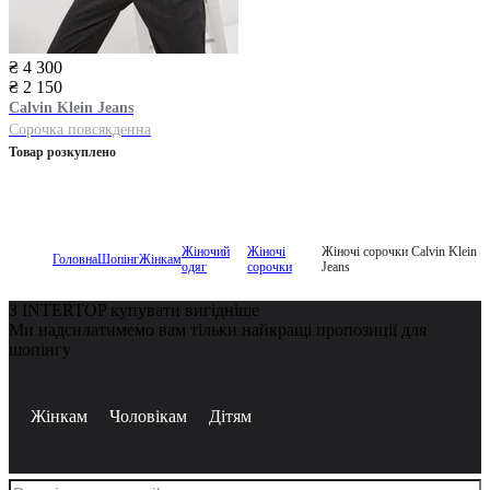
₴ 4 300
₴ 2 150
Calvin Klein Jeans
Сорочка повсякденна
Товар розкуплено
Жіночий
Жіночі
Жіночі сорочки Calvin Klein
Головна
Шопінг
Жінкам
одяг
сорочки
Jeans
З INTERTOP купувати вигідніше
Ми надсилатимемо вам тільки найкращі пропозиції для
шопінгу
Жінкам
Чоловікам
Дітям