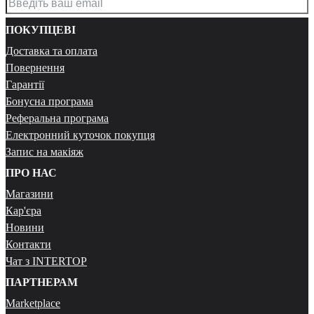
ПОКУПЦЕВІ
Доставка та оплата
Повернення
Гарантії
Бонусна програма
Реферальна програма
Електронний куточок покупця
Запис на макіяж
ПРО НАС
Магазини
Кар'єра
Новини
Контакти
Чат з INTERTOP
ПАРТНЕРАМ
Marketplace