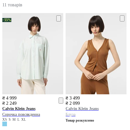
11 товарів
−55%
₴ 4 999
₴ 3 499
₴ 2 249
₴ 2 099
Calvin Klein Jeans
Calvin Klein Jeans
Сорочка повсякденна
Блуза
XS
S
M
L
XL
Товар розкуплено