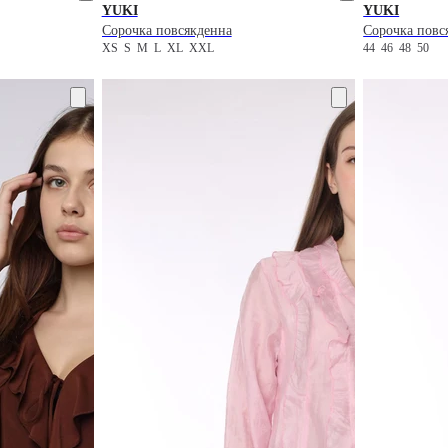
YUKI
YUKI
Сорочка повсякденна
Сорочка повс
XS
S
M
L
XL
XXL
44
46
48
50