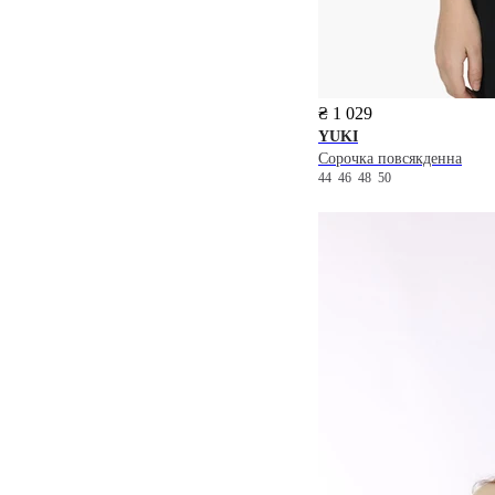
₴ 1 029
YUKI
Сорочка повсякденна
44
46
48
50