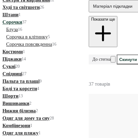
Матеріал підкладки
Худі та світшоти
26
Штани
1
Показати ще
Сорочки
37
Блуза
16
Сорочка в клітинку
5
Сорочка повсякденна
16
Костюми
1
Піджаки
14
До стегна
Скинути 
Сукні
20
Спідниці
27
Пальта та плащі
9
37 товарів
Боді та корсети
4
Шорти
13
Вишиванки
2
Нижня білизна
2
Одяг для дому та сну
28
Комбінезони
1
Одяг для пляжу
1