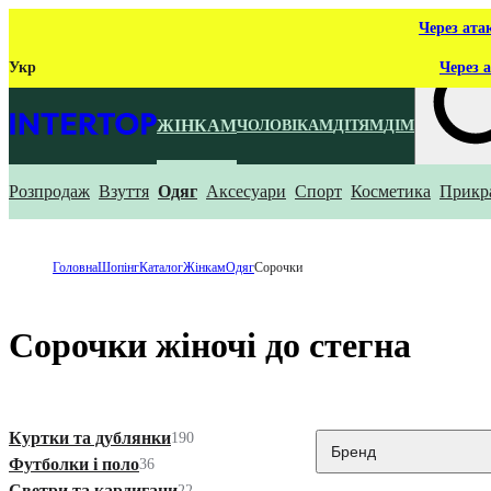
Через ата
Укр
Через а
ЖІНКАМ
ЧОЛОВІКАМ
ДІТЯМ
ДІМ
Розпродаж
Взуття
Одяг
Аксесуари
Спорт
Косметика
Прикр
Що ти ш
Головна
Шопінг
Каталог
Жінкам
Одяг
Сорочки
Сорочки жіночі до стегна
Куртки та дублянки
190
Бренд
Футболки і поло
36
Светри та кардигани
22