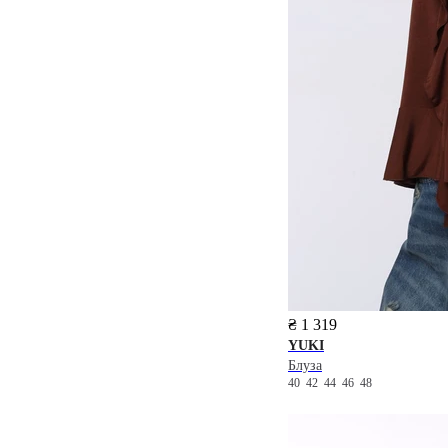
₴ 1 319
YUKI
Блуза
40
42
44
46
48