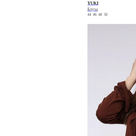
YUKI
Блуза
44
46
48
50