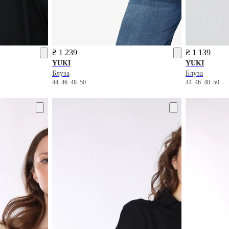
₴ 1 239
₴ 1 139
YUKI
YUKI
Блуза
Блуза
44
46
48
50
44
46
48
50