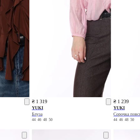
₴ 1 319
₴ 1 239
YUKI
YUKI
Блуза
Сорочка повс
44
46
48
50
44
46
48
50