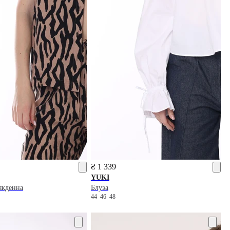
₴ 1 339
YUKI
якденна
Блуза
44
46
48