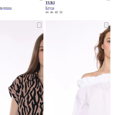
YUKI
якденна
Блуза
44
46
48
50