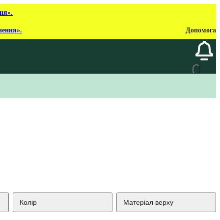
ня».
нення».
Допомога
Колір
Матеріал верху