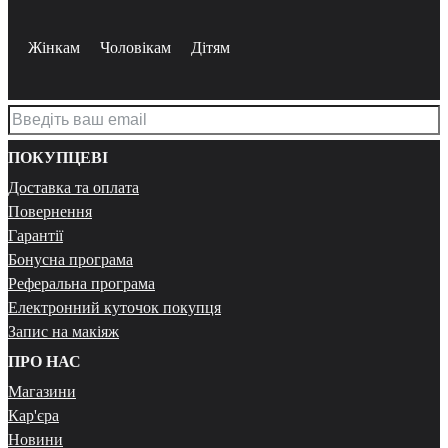
Жінкам
Чоловікам
Дітям
ПОКУПЦЕВІ
Доставка та оплата
Повернення
Гарантії
Бонусна програма
Реферальна програма
Електронний куточок покупця
Запис на макіяж
ПРО НАС
Магазини
Кар'єра
Новини