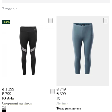
7 товарів
−43%
₴ 1 399
₴ 749
₴ 799
₴ 399
IQ
Ayla
IQ
Спортивні леггінси
Легінси
XS
Товар розкуплено