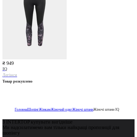
₴ 949
IQ
Легінси
Товар розкуплено
Головна
Шопінг
Жінкам
Жіночий одяг
Жіночі штани
Жіночі штани IQ
З INTERTOP купувати вигідніше
Ми надсилатимемо вам тільки найкращі пропозиції для
шопінгу