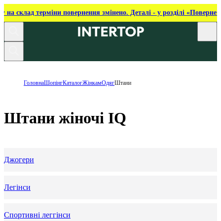
ку на склад терміни повернення змінено. Деталі - у розділі «Повернен
Головна
Шопінг
Каталог
Жінкам
Одяг
Штани
Штани жіночі IQ
Джогери
Легінси
Спортивні леггінси