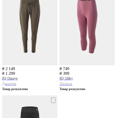
₴ 2 149
₴ 749
₴ 1 299
₴ 399
IQ
Onaye
IQ
Silky
Джогери
Легінси
Товар розкуплено
Товар розкуплено