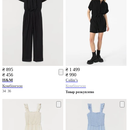
₴ 895
₴ 1 499
₴ 456
₴ 990
H&M
Colin’s
Комбінезон
Комбінезон
34
36
Товар розкуплено