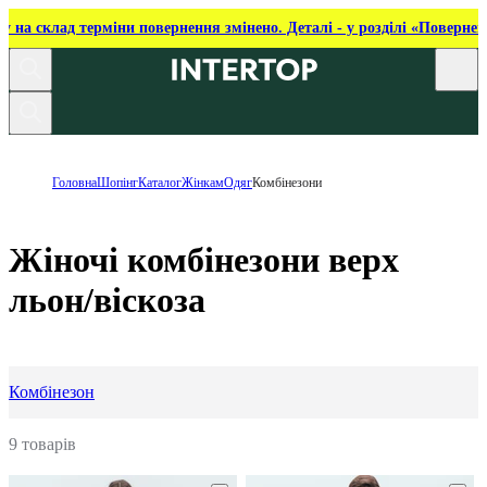
ку на склад терміни повернення змінено. Деталі - у розділі «Повернен
Головна
Шопінг
Каталог
Жінкам
Одяг
Комбінезони
Жіночі комбінезони верх
льон/віскоза
Комбінезон
9 товарів