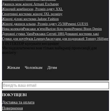
Джинси мом жіночі Armani Exchange
Жіночий комбінезон, Розмір одягу XXL
Спортивні костюми жіночі 3XL розміру
Жіночі ділові костюми Jadone Fashion
Жіночі джинси кльош, Розмір одягу 25/30
Ремені GUESS
Нова колекція
Рюкзаки м'ятні
Валізи біло-чорні
Ремені Bison Denim
Дорожні сумки Vans
Рюкзаки Cerruti 1881
Домашні костюми хакі
Сумки для ноутбуків Legessy
Аксесуари для подорожей Tommy Hilfiger
З INTERTOP купувати вигідніше
Ми надсилатимемо вам тільки найкращі пропозиції для
шопінгу
Жінкам
Чоловікам
Дітям
ПОКУПЦЕВІ
Доставка та оплата
Повернення