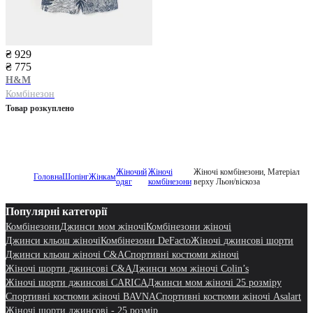
₴ 929
₴ 775
H&M
Комбінезон
Товар розкуплено
Жіночий
Жіночі
Жіночі комбінезони, Матеріал
Головна
Шопінг
Жінкам
одяг
комбінезони
верху Льон/віскоза
Популярні категорії
Комбінезони
Джинси мом жіночі
Комбінезони жіночі
Джинси кльош жіночі
Комбінезони DeFacto
Жіночі джинсові шорти
Джинси кльош жіночі C&A
Спортивні костюми жіночі
Жіночі шорти джинсові C&A
Джинси мом жіночі Colin’s
Жіночі шорти джинсові CARICA
Джинси мом жіночі 25 розміру
Спортивні костюми жіночі BAVNA
Спортивні костюми жіночі Asalart
Жіночі шорти джинсові - 25 розмір