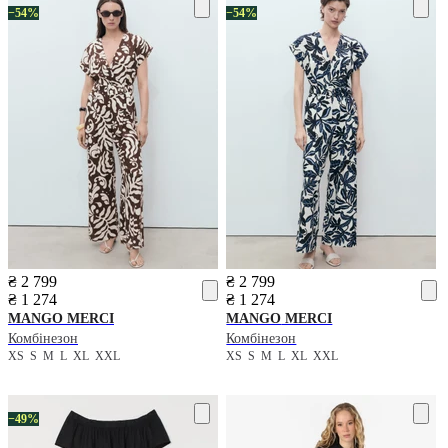
−54%
−54%
₴ 2 799
₴ 2 799
₴ 1 274
₴ 1 274
MANGO
MERCI
MANGO
MERCI
Комбінезон
Комбінезон
XS
S
M
L
XL
XXL
XS
S
M
L
XL
XXL
−49%