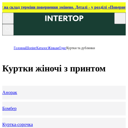
ку на склад терміни повернення змінено. Деталі - у розділі «Повернен
Головна
Шопінг
Каталог
Жінкам
Одяг
Куртки та дублянки
Куртки жіночі з принтом
Анорак
Бомбер
Куртка-сорочка