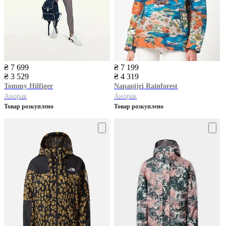
₴ 7 699
₴ 7 199
₴ 3 529
₴ 4 319
Tommy Hilfiger
Napapijri
Rainforest
Анорак
Анорак
Товар розкуплено
Товар розкуплено