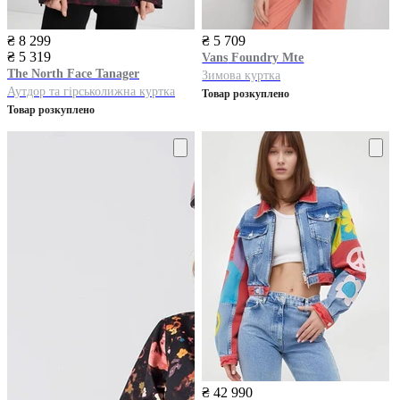
₴ 8 299
₴ 5 709
₴ 5 319
Vans
Foundry Mte
The North Face
Tanager
Зимова куртка
Аутдор та гірськолижна куртка
Товар розкуплено
Товар розкуплено
₴ 42 990