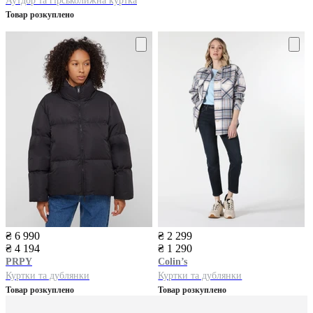
Аутдор та гірськолижна куртка
Товар розкуплено
₴ 6 990
₴ 2 299
₴ 4 194
₴ 1 290
PRPY
Colin’s
Куртки та дублянки
Куртки та дублянки
Товар розкуплено
Товар розкуплено