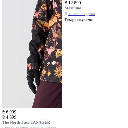
₴ 12 890
Moschino
Джинсова куртка
Товар розкуплено
₴ 6 999
₴ 4 899
The North Face
TANAGER