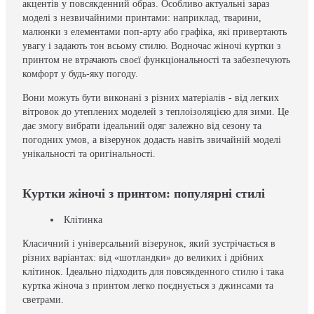
акцентів у повсякденний образ. Особливо актуальні зараз
моделі з незвичайними принтами: наприклад, тварини,
малюнки з елементами поп-арту або графіка, які привертають
увагу і задають тон всьому стилю. Водночас жіночі куртки з
принтом не втрачають своєї функціональності та забезпечують
комфорт у будь-яку погоду.
Вони можуть бути виконані з різних матеріалів - від легких
вітровок до утеплених моделей з теплоізоляцією для зими. Це
дає змогу вибрати ідеальний одяг залежно від сезону та
погодних умов, а візерунок додасть навіть звичайній моделі
унікальності та оригінальності.
Куртки жіночі з принтом: популярні стилі
Клітинка
Класичний і універсальний візерунок, який зустрічається в
різних варіантах: від «шотландки» до великих і дрібних
клітинок. Ідеально підходить для повсякденного стилю і така
куртка жіноча з принтом легко поєднується з джинсами та
светрами.