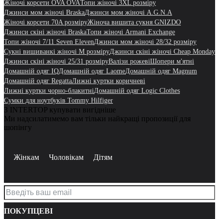
Жіночі корсети OVA OVA
Топи жіночі 3XL розміру
Джинси мом жіночі Braska
Джинси мом жіночі A.G.N.A
Жіночі корсети 70A розміру
Жіноча вишита сукня GNIZDO
Джинси скіні жіночі Braska
Топи жіночі Armani Exchange
Топи жіночі 7/11 Seven Eleven
Джинси мом жіночі 28/32 розміру
Сукні вишиванкі жіночі M розміру
Джинси скіні жіночі Cheap Monday
Джинси скіні жіночі 25/31 розміру
Валізи рожеві
Шопери м'ятні
Домашній одяг IQ
Домашній одяг Laome
Домашній одяг Magnum
Домашній одяг Regatta
Лижні куртки коричневі
Лижні куртки чорно-блакитні
Домашній одяг Logic Clothes
Сумки для ноутбуків Tommy Hilfiger
З INTERTOP купувати вигідніше
Ми надсилатимемо вам тільки найкращі пропозиції для
шопінгу
Жінкам
Чоловікам
Дітям
ПОКУПЦЕВІ