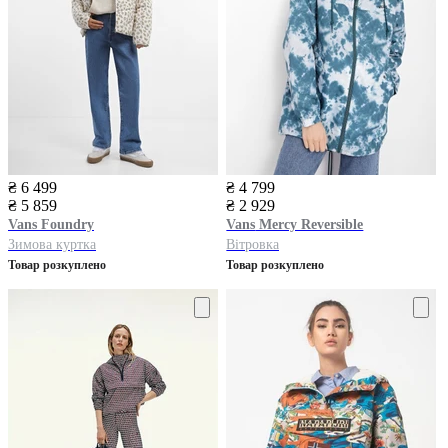
₴ 6 499
₴ 4 799
₴ 5 859
₴ 2 929
Vans
Foundry
Vans
Mercy Reversible
Зимова куртка
Вітровка
Товар розкуплено
Товар розкуплено