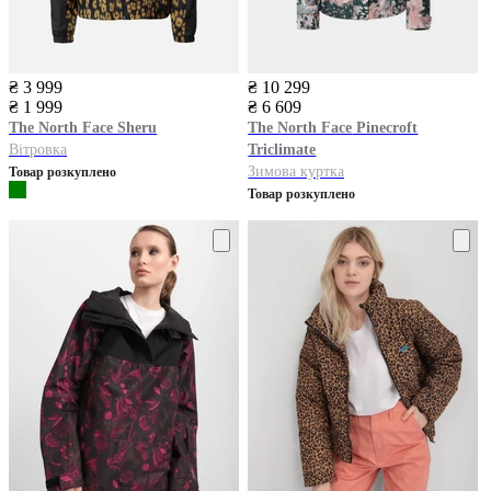
₴ 3 999
₴ 10 299
₴ 1 999
₴ 6 609
The North Face
Sheru
The North Face
Pinecroft
Вітровка
Triclimate
Зимова куртка
Товар розкуплено
Товар розкуплено