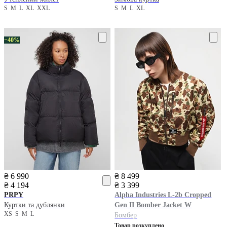
S
M
L
XL
XXL
S
M
L
XL
−40%
₴ 6 990
₴ 8 499
₴ 4 194
₴ 3 399
PRPY
Alpha Industries
L-2b Cropped
Куртки та дублянки
Gen II Bomber Jacket W
XS
S
M
L
Бомбер
Товар розкуплено