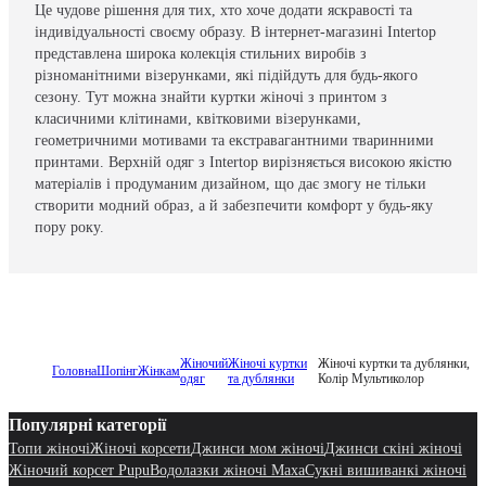
Це чудове рішення для тих, хто хоче додати яскравості та
індивідуальності своєму образу. В інтернет-магазині Intertop
представлена широка колекція стильних виробів з
різноманітними візерунками, які підійдуть для будь-якого
сезону. Тут можна знайти куртки жіночі з принтом з
класичними клітинами, квітковими візерунками,
геометричними мотивами та екстравагантними тваринними
принтами. Верхній одяг з Intertop вирізняється високою якістю
матеріалів і продуманим дизайном, що дає змогу не тільки
створити модний образ, а й забезпечити комфорт у будь-яку
пору року.
Жіночий
Жіночі куртки
Жіночі куртки та дублянки,
Головна
Шопінг
Жінкам
одяг
та дублянки
Колір Мультиколор
Популярні категорії
Топи жіночі
Жіночі корсети
Джинси мом жіночі
Джинси скіні жіночі
Жіночий корсет Pupu
Водолазки жіночі Maxa
Сукні вишиванкі жіночі