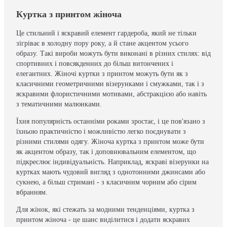
Куртка з принтом жіноча
Це стильний і яскравий елемент гардероба, який не тільки
зігріває в холодну пору року, а й стане акцентом усього
образу. Такі вироби можуть бути виконані в різних стилях: від
спортивних і повсякденних до більш витончених і
елегантних. Жіночі куртки з принтом можуть бути як з
класичними геометричними візерунками і смужками, так і з
яскравими флористичними мотивами, абстракцією або навіть
з тематичними малюнками.
Їхня популярність останніми роками зростає, і це пов'язано з
їхньою практичністю і можливістю легко поєднувати з
різними стилями одягу. Жіноча куртка з принтом може бути
як акцентом образу, так і доповнювальним елементом, що
підкреслює індивідуальність. Наприклад, яскраві візерунки на
куртках мають чудовий вигляд з однотонними джинсами або
сукнею, а більш стримані - з класичним чорним або сірим
вбранням.
Для жінок, які стежать за модними тенденціями, куртка з
принтом жіноча - це шанс виділитися і додати яскравих