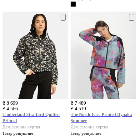
₴ 8 699
₴ 7 489
₴ 4 566
₴ 4 519
Timberland
Strafford Quilted
The North Face
Printed Dynaka
Printed
Summer
Демісезонна куртка
Демісезонна куртка
Товар розкуплено
Товар розкуплено