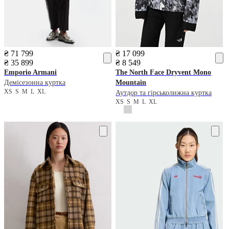
₴ 71 799
₴ 17 099
₴ 35 899
₴ 8 549
Emporio Armani
The North Face
Dryvent Mono
Демісезонна куртка
Mountain
XS
S
M
L
XL
Аутдор та гірськолижна куртка
XS
S
M
L
XL