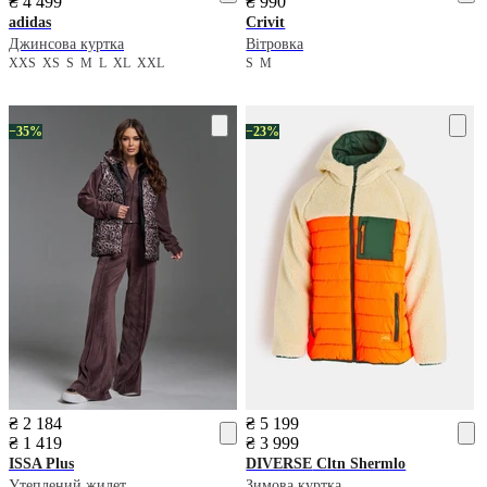
₴ 4 499
₴ 990
adidas
Crivit
Джинсова куртка
Вітровка
XXS
XS
S
M
L
XL
XXL
S
M
−35%
−23%
₴ 2 184
₴ 5 199
₴ 1 419
₴ 3 999
ISSA Plus
DIVERSE
Cltn Shermlo
Утеплений жилет
Зимова куртка