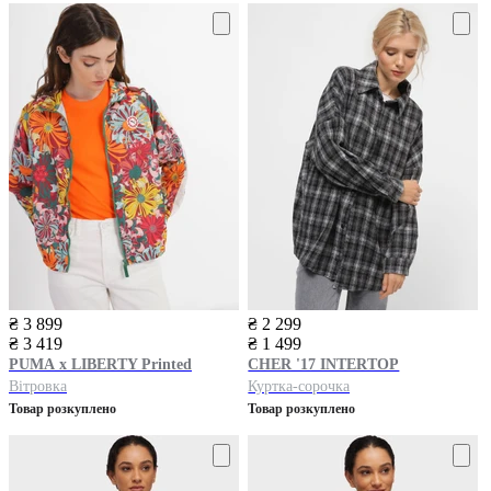
₴ 3 899
₴ 2 299
₴ 3 419
₴ 1 499
PUMA
x LIBERTY Printed
CHER '17 INTERTOP
Вітровка
Куртка-сорочка
Товар розкуплено
Товар розкуплено