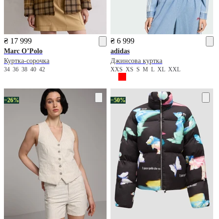
₴ 17 999
₴ 6 999
Marc O’Polo
adidas
Куртка-сорочка
Джинсова куртка
34
36
38
40
42
XXS
XS
S
M
L
XL
XXL
−26%
−50%