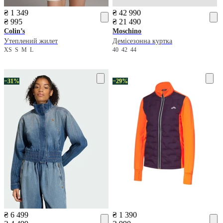
₴ 1 349
₴ 42 990
₴ 995
₴ 21 490
Colin’s
Moschino
Утеплений жилет
Демісезонна куртка
XS
S
M
L
40
42
44
−31%
−29%
₴ 6 499
₴ 1 390