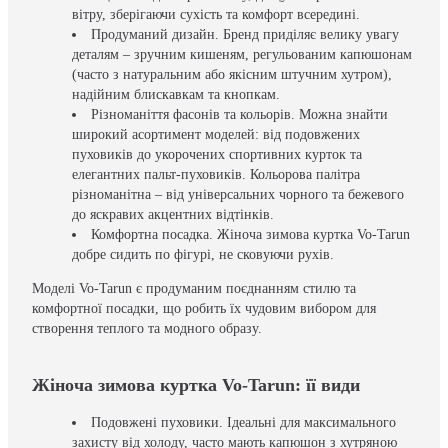
вітру, зберігаючи сухість та комфорт всередині.
Продуманий дизайн. Бренд приділяє велику увагу
деталям – зручним кишеням, регульованим капюшонам
(часто з натуральним або якісним штучним хутром),
надійним блискавкам та кнопкам.
Різноманіття фасонів та кольорів. Можна знайти
широкий асортимент моделей: від подовжених
пуховиків до укорочених спортивних курток та
елегантних пальт-пуховиків. Кольорова палітра
різноманітна – від універсальних чорного та бежевого
до яскравих акцентних відтінків.
Комфортна посадка. Жіноча зимова куртка Vo-Tarun
добре сидить по фігурі, не сковуючи рухів.
Моделі Vo-Tarun є продуманим поєднанням стилю та
комфортної посадки, що робить їх чудовим вибором для
створення теплого та модного образу.
Жіноча зимова куртка Vo-Tarun: її види
Подовжені пуховики. Ідеальні для максимального
захисту від холоду, часто мають капюшон з хутряною