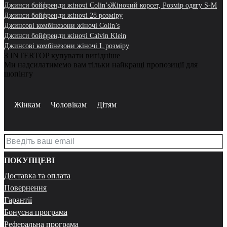
Джинси бойфренди жіночі Colin’s
Жіночий корсет, Розмір одягу S-M
Джинси бойфренди жіночі 28 розміру
Джинсові комбінезони жіночі Colin’s
Джинси бойфренди жіночі Calvin Klein
Джинсові комбінезони жіночі L розміру
З INTERTOP купувати вигідніше
Ми надсилатимемо вам тільки найкращі пропозиції для
шопінгу
Жінкам
Чоловікам
Дітям
ПОКУПЦЕВІ
Доставка та оплата
Повернення
Гарантії
Бонусна програма
Реферальна програма