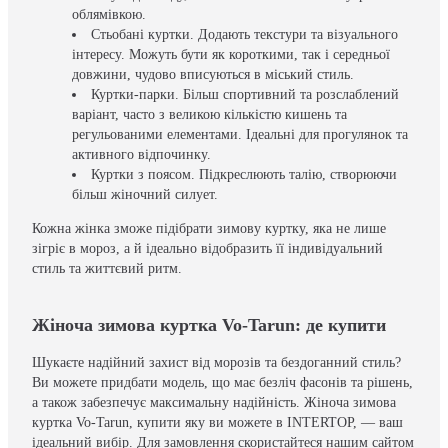
облямівкою.
Стьобані куртки. Додають текстури та візуального
інтересу. Можуть бути як короткими, так і середньої
довжини, чудово вписуються в міський стиль.
Куртки-парки. Більш спортивний та розслаблений
варіант, часто з великою кількістю кишень та
регульованими елементами. Ідеальні для прогулянок та
активного відпочинку.
Куртки з поясом. Підкреслюють талію, створюючи
більш жіночний силует.
Кожна жінка зможе підібрати зимову куртку, яка не лише
зігріє в мороз, а й ідеально відобразить її індивідуальний
стиль та життєвий ритм.
Жіноча зимова куртка Vo-Tarun: де купити
Шукаєте надійний захист від морозів та бездоганний стиль?
Ви можете придбати модель, що має безліч фасонів та рішень,
а також забезпечує максимальну надійність. Жіноча зимова
куртка Vo-Tarun, купити яку ви можете в INTERTOP, — ваш
ідеальний вибір. Для замовлення скористайтеся нашим сайтом