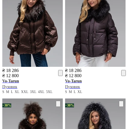
₴ 18 286
₴ 18 286
₴ 12 800
₴ 12 800
Vo-Tarun
Vo-Tarun
Пуховик
Пуховик
S
M
L
XL
XXL
3XL
4XL
5XL
S
M
L
XL
−30%
−30%