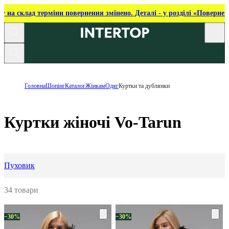
ку на склад терміни повернення змінено. Деталі - у розділі «Повернен
Головна
Шопінг
Каталог
Жінкам
Одяг
Куртки та дублянки
Куртки жіночі Vo-Tarun
Пуховик
34 товари
−30%
−30%