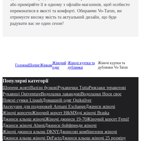
або приміряйте її в одному з офлайн-магазинів, щоб особисто
переконатися в якості та комфорті. Обираючи Vo-Tarun, ви
отримуєте високу якість та актуальний дизайн, що буде
радувати вас не один сезон!
Жіночий
Жіночі куртки та
Жіночі куртки та
Головна
Шопінг
Жінкам
одяг
дублянки
дублянки Vo-Tarun
Популярні категорії
Шопери жовті
Валізи бузкові
Рукавички Tutta
Рюкзаки теракотові
Рукавиці Outventure
Водолазки лавандові
Водолазки Носи своє
Поясні сумки Lipault
Домашній одяг Quiksilver
Аксесуари для подорожей Armani Exchange
Джинси жіночі
Жіночі корсети
Жіночий корсет H&M
Худі жіночі Braska
Джинси кльош жіночі
Жіночі джинси 19-70
Жіночий корсет Femif
Джинси жіночі Alnest
Джинси бойфренди жіночі
Жіночі джинси кльош DKNY
Джинсові комбінезони жіночі
Джинси кльош жіночі DeFacto
Джинси кльош жіночі 25 розміру