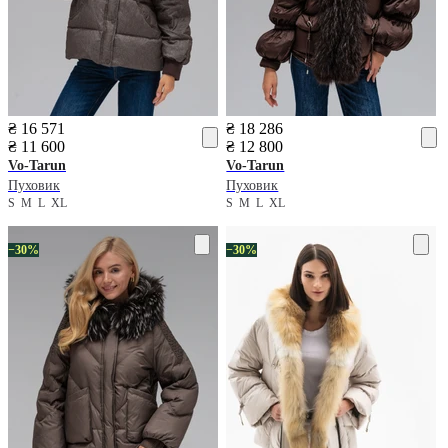
₴ 16 571
₴ 18 286
₴ 11 600
₴ 12 800
Vo-Tarun
Vo-Tarun
Пуховик
Пуховик
S
M
L
XL
S
M
L
XL
−30%
−30%