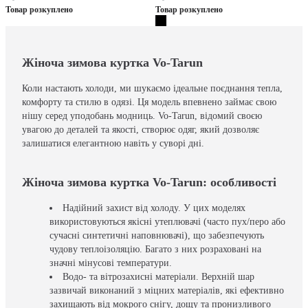
Товар розкуплено
Товар розкуплено
Жіноча зимова куртка Vo-Tarun
Коли настають холоди, ми шукаємо ідеальне поєднання тепла,
комфорту та стилю в одязі. Ця модель впевнено займає свою
нішу серед уподобань модниць. Vo-Tarun, відомий своєю
увагою до деталей та якості, створює одяг, який дозволяє
залишатися елегантною навіть у суворі дні.
Жіноча зимова куртка Vo-Tarun: особливості
Надійний захист від холоду. У цих моделях
використовуються якісні утеплювачі (часто пух/перо або
сучасні синтетичні наповнювачі), що забезпечують
чудову теплоізоляцію. Багато з них розраховані на
значні мінусові температури.
Водо- та вітрозахисні матеріали. Верхній шар
зазвичай виконаний з міцних матеріалів, які ефективно
захищають від мокрого снігу, дощу та пронизливого