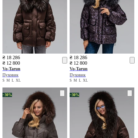
₴ 18 286
₴ 18 286
₴ 12 800
₴ 12 800
Vo-Tarun
Vo-Tarun
Пуховик
Пуховик
S
M
L
XL
S
M
L
XL
−30%
−30%