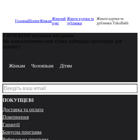
Жіночий
Жіночі куртки та
Жіночі куртки та
Головна
Шопінг
Жінкам
одяг
дублянки
дублянки TrikoBakh
З INTERTOP купувати вигідніше
Ми надсилатимемо вам тільки найкращі пропозиції для
шопінгу
Жінкам
Чоловікам
Дітям
ПОКУПЦЕВІ
Доставка та оплата
Повернення
Гарантії
Бонусна програма
Реферальна програма