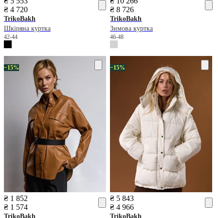
₴ 5 553
₴ 10 266
₴ 4 720
₴ 8 726
TrikoBakh
TrikoBakh
Шкіряна куртка
Зимова куртка
42-44
46-48
−15%
−15%
₴ 1 852
₴ 5 843
₴ 1 574
₴ 4 966
TrikoBakh
TrikoBakh