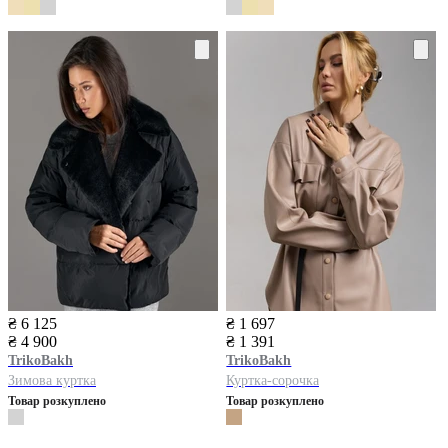
₴ 6 125
₴ 1 697
₴ 4 900
₴ 1 391
TrikoBakh
TrikoBakh
Зимова куртка
Куртка-сорочка
Товар розкуплено
Товар розкуплено