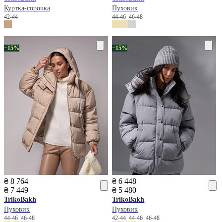
Куртка-сорочка
Пуховик
42-44
44-46
46-48
−15%
−15%
₴ 8 764
₴ 6 448
₴ 7 449
₴ 5 480
TrikoBakh
TrikoBakh
Пуховик
Пуховик
44-46
46-48
42-44
44-46
46-48