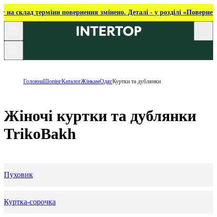
ку на склад терміни повернення змінено. Деталі - у розділі «Повернен
Головна
Шопінг
Каталог
Жінкам
Одяг
Куртки та дублянки
Жіночі куртки та дублянки
TrikoBakh
Пуховик
Куртка-сорочка