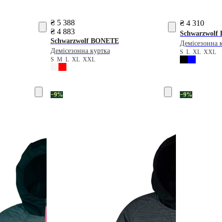
₴ 5 388
₴ 4 310
₴ 4 883
Schwarzwolf
Schwarzwolf
BONETE
Демісезонна 
Демісезонна куртка
S
L
XL
XXL
S
M
L
XL
XXL
−9%
−9%