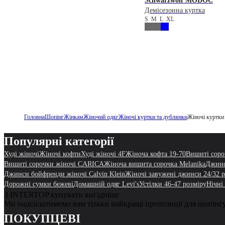
Schwarzwolf
MODOC
Демісезонна куртка
S
M
L
XL
Головна
Шопінг
Жінкам
Жіночий одяг
Жіночі куртки та дублянки
Жіночі куртки
Популярні категорії
Худі жіночі
Жіночі кофти
Худі жіночі 4F
Жіноча кофта 19-70
Вишиті соро
Вишиті сорочки жіночі CARICA
Жіноча вишита сорочка Melanika
Джинс
Джинси бойфренди жіночі Calvin Klein
Жіночі завужені джинси 24/32 
Дорожні сумки бежеві
Домашній одяг Levi's
Устілки 46-47 розміру
Нічні
З INTERTOP купувати вигідніше
Ми надсилатимемо вам тільки найкращі пропозиції для шопінг
ПОКУПЦЕВІ