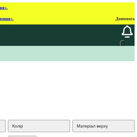
ня».
нення».
Допомога
Колір
Матеріал верху