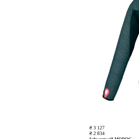
₴ 3 127
₴ 2 834