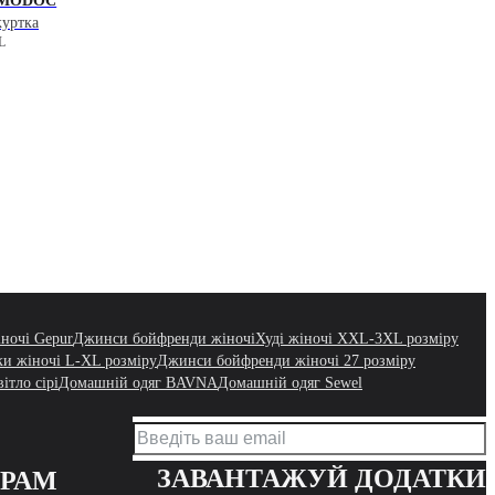
MODOC
куртка
L
ночі Gepur
Джинси бойфренди жіночі
Худі жіночі XXL-3XL розміру
и жіночі L-XL розміру
Джинси бойфренди жіночі 27 розміру
ітло сірі
Домашній одяг BAVNA
Домашній одяг Sewel
ЗАВАНТАЖУЙ ДОДАТКИ
ЕРАМ