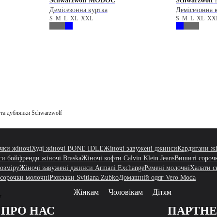
Schwarzwolf
MODOC
Schwarzwolf
Демісезонна куртка
Демісезонна 
S
M
L
XL
XXL
S
M
L
XL
XX
 та дублянки Schwarzwolf
чки жіночі
Худі жіночі BONE IDLE
Жіночі завужені джинси
Кардигани жі
и бойфренди жіночі Braska
Жіночі кофти Calvin Klein Jeans
Вишиті сорочк
розміру
Жіночі завужені джинси Armani Exchange
Ремені молочні
Халати св
 сорочки молочні
Рюкзаки Svitlana Zubko
Домашній одяг Vero Moda
Жінкам
Чоловікам
Дітям
у
ПРО НАС
ПАРТН