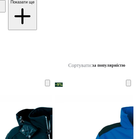
Показати ще
Сортувати:
за популярністю
−9%