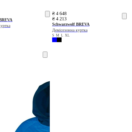
₴ 4 648
₴ 4 213
BREVA
Schwarzwolf
BREVA
куртка
Демісезонна куртка
S
M
L
XL