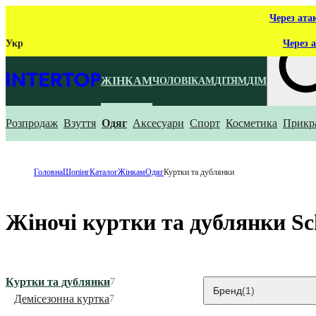
Через ата
Укр
Через а
ЖІНКАМ
ЧОЛОВІКАМ
ДІТЯМ
ДІМ
Розпродаж
Взуття
Одяг
Аксесуари
Спорт
Косметика
Прикр
Що ти ш
Головна
Шопінг
Каталог
Жінкам
Одяг
Куртки та дублянки
Жіночі куртки та дублянки Sc
Куртки та дублянки
7
Бренд
(1)
Демісезонна куртка
7