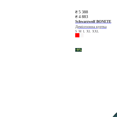
₴ 5 388
₴ 4 883
Schwarzwolf
BONETE
Демісезонна куртка
S
M
L
XL
XXL
−9%