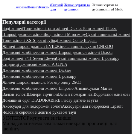
Жіночий
Жіночі куртки та
Жіночі куртки та
Головна
Шопінг
Жінкам
одяг
дублянки
дублянки Fred Mello
Популярні категорії
Боді жіночі
Топи жіночі
Топи жіночі Dickies
Топи жіночі Ellesse
Широкі джинси жіночі
Боді жіночі M розміру
Сукні вишиванкі жіночі
Топи жіночі XS-S розміру
Боді жіночі Conte Elegant
Жіночі широкі джинси EVIE
Жіноча вишита сукня GNIZDO
Джинсові комбінезони жіночі
Широкі джинси жіночі Braska
Боді жіночі 7/11 Seven Eleven
Сукні вишиванкі жіночі L розміру
Спідниці джинсові жіночі A.G.N.A
Джинсові комбінезони жіночі Dickies
Джинсові комбінезони жіночі L розміру
Жіночі широкі джинси, Розмір одягу 26/33
Джинсові комбінезони жіночі Emporio Armani
Сумки Martes
Валізи золоті
Шопери гірчичні
Валізи помаранчеві
Водолазки оливкові
Домашній одяг DIADORA
Black Friday дитяче взуття
Аксесуари для подорожей золоті
Аксесуари для подорожей Lipault
Чоловічі сорочки з довгим рукавом тауп
З INTERTOP купувати вигідніше
Ми надсилатимемо вам тільки найкращі пропозиції для
шопінгу