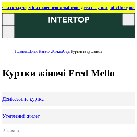
ку на склад терміни повернення змінено. Деталі - у розділі «Повернен
Головна
Шопінг
Каталог
Жінкам
Одяг
Куртки та дублянки
Куртки жіночі Fred Mello
Демісезонна куртка
Утеплений жилет
2 товари