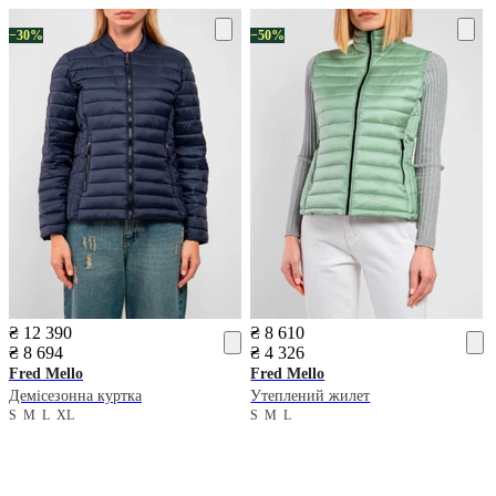
−30%
−50%
₴ 12 390
₴ 8 610
₴ 8 694
₴ 4 326
Fred Mello
Fred Mello
Демісезонна куртка
Утеплений жилет
S
M
L
XL
S
M
L