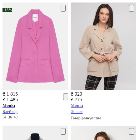
−18%
₴ 1 815
₴ 929
₴ 1 485
₴ 775
Monki
Monki
Блейзер
Жакет
34
36
40
Товар розкуплено