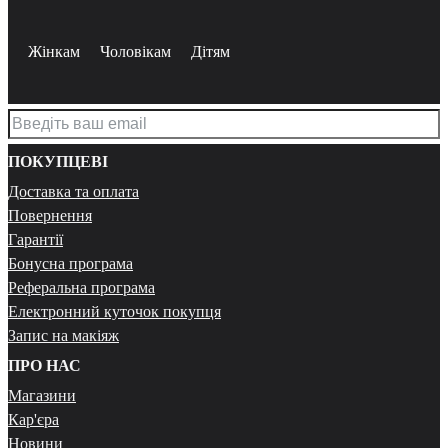
Жінкам
Чоловікам
Дітям
ПОКУПЦЕВІ
Доставка та оплата
Повернення
Гарантії
Бонусна програма
Реферальна програма
Електронний куточок покупця
Запис на макіяж
ПРО НАС
Магазини
Кар'єра
Новини