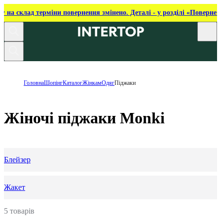
ку на склад терміни повернення змінено. Деталі - у розділі «Повернен
Головна
Шопінг
Каталог
Жінкам
Одяг
Піджаки
Жіночі піджаки Monki
Блейзер
Жакет
5 товарів