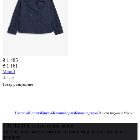
₴ 1 485
₴ 1 161
Monki
Жакет
Товар розкуплено
Головна
Шопінг
Жінкам
Жіночий одяг
Жіночі піджаки
Жіночі піджаки Monki
З INTERTOP купувати вигідніше
Ми надсилатимемо вам тільки найкращі пропозиції для
шопінгу