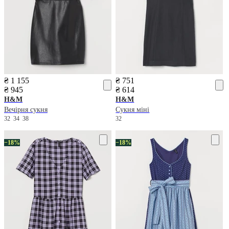
₴ 1 155
₴ 751
₴ 945
₴ 614
H&M
H&M
Вечірня сукня
Сукня міні
32
34
38
32
−18%
−18%