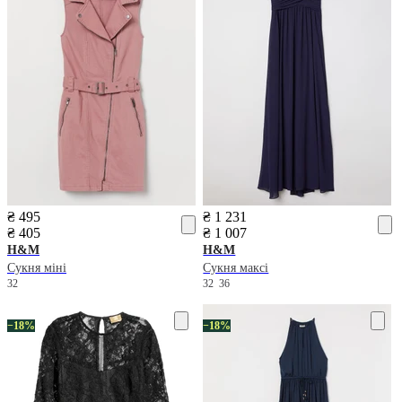
₴ 495
₴ 1 231
₴ 405
₴ 1 007
H&M
H&M
Сукня міні
Сукня максі
32
32
36
−18%
−18%