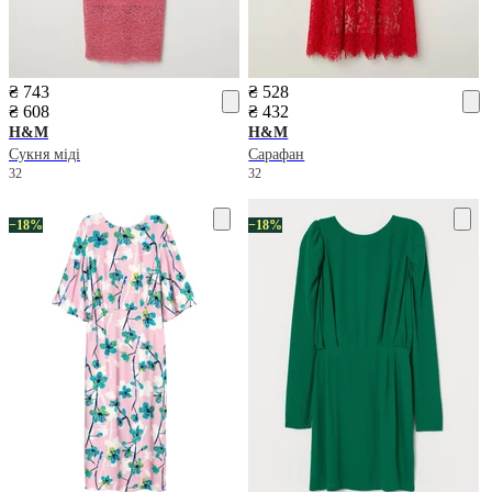
₴ 743
₴ 528
₴ 608
₴ 432
H&M
H&M
Сукня міді
Сарафан
32
32
−18%
−18%