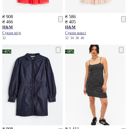
₴ 908
₴ 586
₴ 466
₴ 405
H&M
H&M
Сукня міді
Сукня максі
32
32
34
36
40
−41%
−18%
₴ 908
₴ 1 411