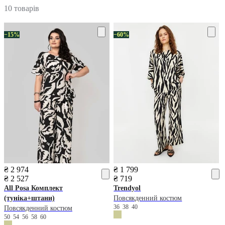
10 товарів
−15%
−60%
₴ 2 974
₴ 1 799
₴ 2 527
₴ 719
All Posa
Комплект
Trendyol
(туніка+штани)
Повсякденний костюм
36
38
40
Повсякденний костюм
50
54
56
58
60