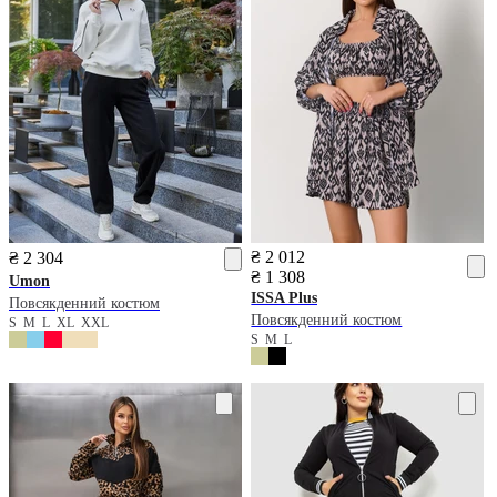
₴ 2 012
₴ 2 304
₴ 1 308
Umon
ISSA Plus
Повсякденний костюм
Повсякденний костюм
S
M
L
XL
XXL
S
M
L