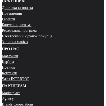
ПОКУПЦЕВІ
Доставка та оплата
Повернення
Гарантії
Бонусна програма
Реферальна програма
Електронний куточок покупця
Запис на макіяж
ПРО НАС
Магазини
Кар'єра
Новини
Контакти
Чат з INTERTOP
ПАРТНЕРАМ
Marketplace
Agency
Brands Cooperations