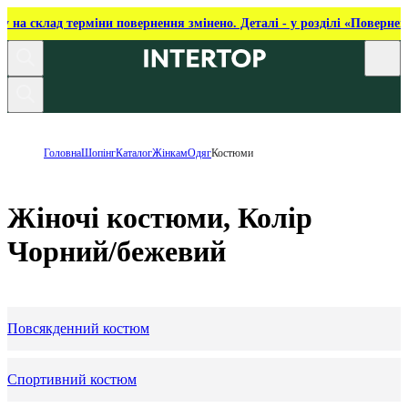
ку на склад терміни повернення змінено. Деталі - у розділі «Повернен
Головна
Шопінг
Каталог
Жінкам
Одяг
Костюми
Жіночі костюми, Колір
Чорний/бежевий
Повсякденний костюм
Спортивний костюм