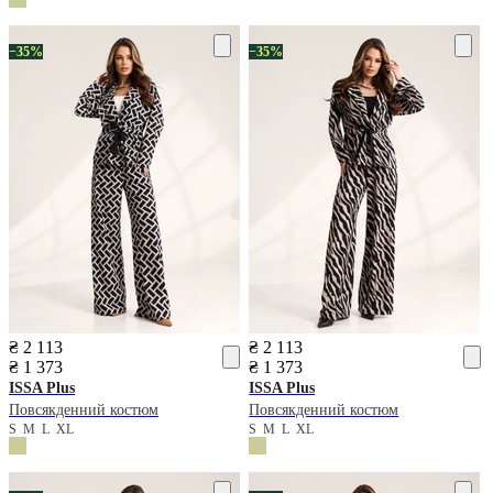
−35%
−35%
₴ 2 113
₴ 2 113
₴ 1 373
₴ 1 373
ISSA Plus
ISSA Plus
Повсякденний костюм
Повсякденний костюм
S
M
L
XL
S
M
L
XL