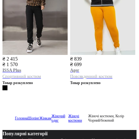
₴ 2 415
₴ 839
₴ 1 570
₴ 699
ISSA Plus
Ager
Спортивний костюм
Повсякденний костюм
Товар розкуплено
Товар розкуплено
Жіночий
Жіночі
Жіночі костюми, Колір
Головна
Шопінг
Жінкам
одяг
костюми
Чорний/бежевий
Популярні категорії