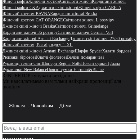
Жіночі кофти
Жіночий костюм
Світшоти жіночі
Кардигани жіночі
Жіночі кофти C&A
Джинси скіні жіночі
Жіночі кофти CARICA
Жіночий костюм BAVNA
Кардигани жіночі Braska
Жіночий костюм CAT ORANGE
Світшоти жіночі L розміру
Джинси скіні жіночі Braska
Світшоти жіночі Grimelange
Кардигани жіночі 36 розміру
Світшоти жіночі German Volf
Кардигани жіночі Armani Exchange
Джинси скіні жіночі 27/30 розміру
Жіночий костюм, Розмір одягу L-XL
Джинси скіні жіночі Armani Exchange
Шарфи Spyder
Халати бордові
Рюкзаки бірюзові
Клатчі фіолетові
Валізи помаранчеві
Рукавиці темно-сині
Шопери Regina Notte
Поясні сумки Iguana
Рукавички New Balance
Поясні сумки Harmont&Blaine
З INTERTOP купувати вигідніше
Ми надсилатимемо вам тільки найкращі пропозиції для
шопінгу
Жінкам
Чоловікам
Дітям