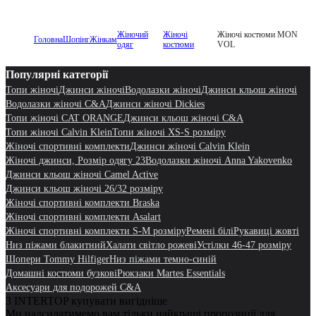
Жіночий
Жіночі
Жіночі костюми MON
Головна
Шопінг
Жінкам
одяг
костюми
VOL
Популярні категорії
Топи жіночі
Джинси жіночі
Водолазки жіночі
Джинси кльош жіночі
Водолазки жіночі C&A
Джинси жіночі Dickies
Топи жіночі CAT ORANGE
Джинси кльош жіночі C&A
Топи жіночі Calvin Klein
Топи жіночі XS-S розміру
Жіночі спортивні комплекти
Джинси жіночі Calvin Klein
Жіночі джинси, Розмір одягу 23
Водолазки жіночі Anna Yakovenko
Джинси кльош жіночі Camel Active
Джинси кльош жіночі 26/32 розміру
Жіночі спортивні комплекти Braska
Жіночі спортивні комплекти Asalart
Жіночі спортивні комплекти S-M розміру
Ремені білі
Рукавиці жовті
Низ піжами блакитний
Халати світло рожеві
Устілки 46-47 розміру
Шопери Tommy Hilfiger
Низ піжами темно-синій
Домашні костюми бузкові
Рюкзаки Martes Essentials
Аксесуари для подорожей C&A
З INTERTOP купувати вигідніше
Ми надсилатимемо вам тільки найкращі пропозиції для