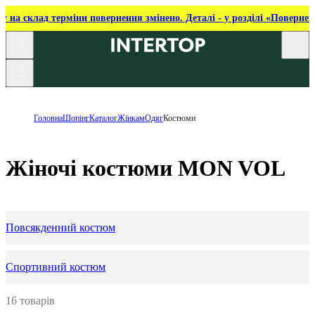
ку на склад терміни повернення змінено. Деталі - у розділі «Повернен
Головна
Шопінг
Каталог
Жінкам
Одяг
Костюми
Жіночі костюми MON VOL
Повсякденний костюм
Спортивний костюм
16 товарів