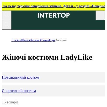
ку на склад терміни повернення змінено. Деталі - у розділі «Повернен
Головна
Шопінг
Каталог
Жінкам
Одяг
Костюми
Жіночі костюми LadyLike
Повсякденний костюм
Спортивний костюм
15 товарів