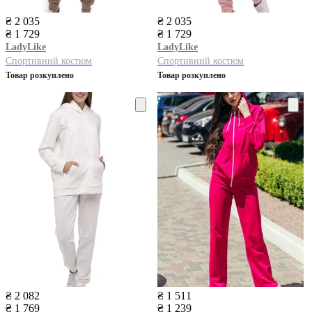
₴ 2 035
₴ 2 035
₴ 1 729
₴ 1 729
LadyLike
LadyLike
Спортивний костюм
Спортивний костюм
Товар розкуплено
Товар розкуплено
₴ 2 082
₴ 1 511
₴ 1 769
₴ 1 239