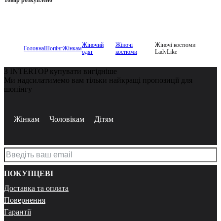
Жіночий
Жіночі
Жіночі костюми
Головна
Шопінг
Жінкам
одяг
костюми
LadyLike
З INTERTOP купувати вигідніше
Ми надсилатимемо вам тільки найкращі пропозиції для
шопінгу
Жінкам
Чоловікам
Дітям
ПОКУПЦЕВІ
Доставка та оплата
Повернення
Гарантії