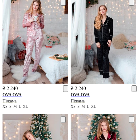
₴ 2 240
₴ 2 240
OVA OVA
OVA OVA
Піжама
Піжама
XS
S
M
L
XL
XS
S
M
L
XL