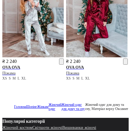
₴ 2 240
₴ 2 240
OVA OVA
OVA OVA
Піжама
Піжама
XS
S
M
L
XL
XS
S
M
L
XL
Жіночий
Жіночий одяг
Жіночий одяг для дому та
Головна
Шопінг
Жінкам
одяг
для дому та сну
сну, Матеріал верху Оксамит
Популярні категорії
Жіночий костюм
Світшоти жіночі
Вишиванки жіночі