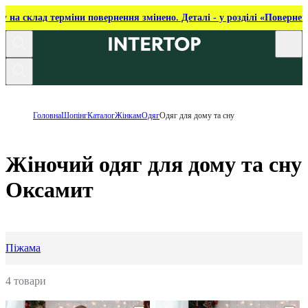
ку на склад терміни повернення змінено. Деталі - у розділі «Повернен
Головна
Шопінг
Каталог
Жінкам
Одяг
Одяг для дому та сну
Жіночий одяг для дому та сну
Оксамит
Піжама
4 товари