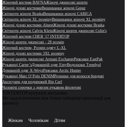
Жіночий костюм BAVNA
Жіночі джинсові шорти
Жіночі ділові костюми
Вишиванки жіночі Gepur
Світшоти жіночі Braska
Вишиванки жіночі CARICA
Світшоти жіночі XL розміру
Вишиванки жіночі XL розміру
Жіночі ділові костюми Alnest
Жіночі ділові костюми Braska
Світшоти жіночі Calvin Klein
Жіночі шорти джинсові Colin's
Жіночий костюм CHER '17 INTERTOP
Жіночі шорти джинсові - 28 розмір
Жіночий костюм, Розмір одягу L-XL
Жіночі ділові костюми 3XL розміру
Жіночі шорти джинсові Armani Exchange
Рюкзаки EastPak
Рукавиці Carter’s
Домашній одяг Emy
Водолазки Trendyol
Домашній одяг X-Woyz
Рюкзаки Arctic Hunter
Рукавиці Marc O’Polo DENIM
Резинки для волосся бордові
Аксесуари для подорожей Rip Curl
Чоловічі сорочки з довгим рукавом фіолетові
З INTERTOP купувати вигідніше
Ми надсилатимемо вам тільки найкращі пропозиції для
шопінгу
Жінкам
Чоловікам
Дітям