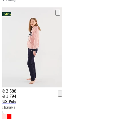
−50%
₴ 3 588
₴ 1 794
US Polo
Піжама
L