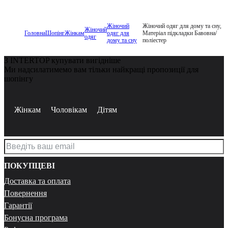
Жіночий
Жіночий одяг для дому та сну,
Жіночий
Головна
Шопінг
Жінкам
одяг для
Матеріал підкладки Бавовна/
одяг
дому та сну
поліестер
З INTERTOP купувати вигідніше
Ми надсилатимемо вам тільки найкращі пропозиції для
шопінгу
Жінкам
Чоловікам
Дітям
ПОКУПЦЕВІ
Доставка та оплата
Повернення
Гарантії
Бонусна програма